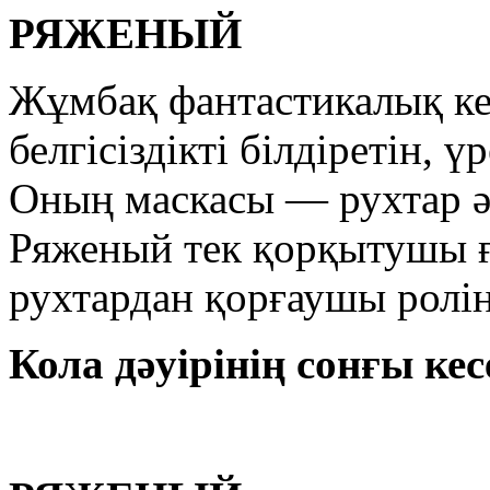
РЯЖЕНЫЙ
Жұмбақ фантастикалық ке
белгісіздікті білдіретін,
Оның маскасы — рухтар әл
Ряженый тек қорқытушы 
рухтардан қорғаушы ролін 
Кола дәуiрiнiң сонғы кесен