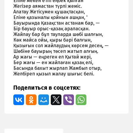
Еліне мекен етіп еңбек қылған
Жегізер аямастан түрлі жеміс.
Алатау Жетісумен құшақтасқан,
Еліне қазыналы қойнын ашқан, '
Бауырында Қазақстан астанам бар, —
Бір бауыр орыс-қазақ араласқан.
Жайлау бар бұл тауларда шөбі шалғын,
Көк майса ойы, қыры бәрі балғын,
Қызығын сол жайлаудың көрсем десең, —
Шөбіне бауырың төсеп жатып алғың.
Ар жағы — еңреген ел Қытай жері,
Бер жағы — ен жайлаған қазақ елі,
Басында бахыт жырлап Жамбыл отыр,
Желбіреп қызыл жалау шығыс белі.
Поделиться в соцсетях: