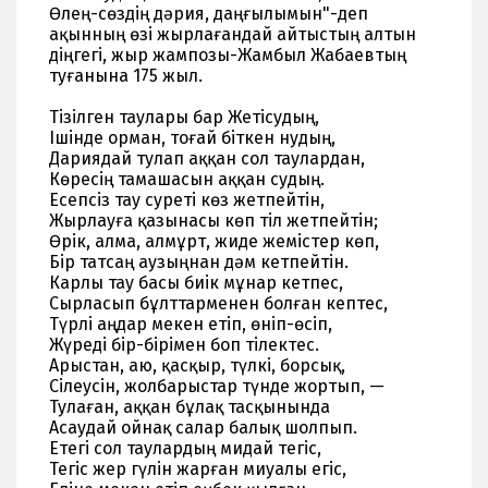
Өлең-сөздің дəрия, даңғылымын"-деп
ақынның өзі жырлағандай айтыстың алтын
діңгегі, жыр жампозы-Жамбыл Жабаевтың
туғанына 175 жыл.
⠀
Тізілген таулары бар Жетісудың,
Ішінде орман, тоғай біткен нудың,
Дариядай тулап аққан сол таулардан,
Көресің тамашасын аққан судың.
Есепсіз тау суреті көз жетпейтін,
Жырлауға қазынасы көп тіл жетпейтін;
Өрік, алма, алмұрт, жиде жемістер көп,
Бір татсаң аузыңнан дәм кетпейтін.
Карлы тау басы биік мұнар кетпес,
Сырласып бұлттарменен болған кептес,
Түрлі аңдар мекен етіп, өніп-өсіп,
Жүреді бір-бірімен боп тілектес.
Арыстан, аю, қасқыр, түлкі, борсық,
Сілеусін, жолбарыстар түнде жортып, —
Тулаған, аққан бұлақ тасқынында
Асаудай ойнақ салар балық шолпып.
Етегі сол таулардың мидай тегіс,
Тегіс жер гүлін жарған миуалы егіс,