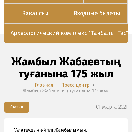
Вакансии
Входные билеты
Археологический комплекс "Танбалы-Тас"
Жамбыл Жабаевтың
туғанына 175 жыл
Главная
Пресс центр
Жамбыл Жабаевтың туғанына 175 жыл
01 Марта 2021
Статьи
"Алатаудың əйгілі Жамбылымын,