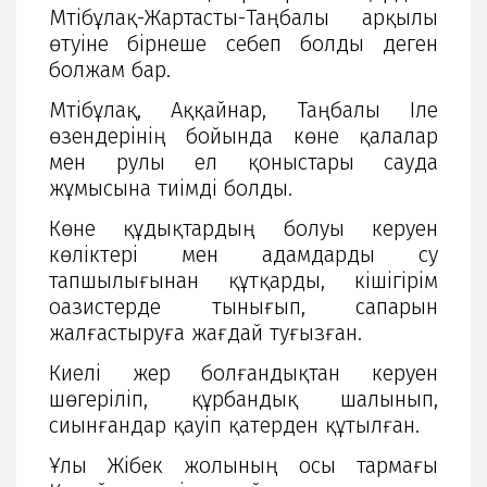
Мәтібұлақ-Жартасты-Таңбалы арқылы
өтуіне бірнеше себеп болды деген
болжам бар.
Мәтібұлақ, Аққайнар, Таңбалы Іле
өзендерінің бойында көне қалалар
мен рулы ел қоныстары сауда
жұмысына тиімді болды.
Көне құдықтардың болуы керуен
көліктері мен адамдарды су
тапшылығынан құтқарды, кішігірім
оазистерде тынығып, сапарын
жалғастыруға жағдай туғызған.
Киелі жер болғандықтан керуен
шөгеріліп, құрбандық шалынып,
сиынғандар қауіп қатерден құтылған.
Ұлы Жібек жолының осы тармағы