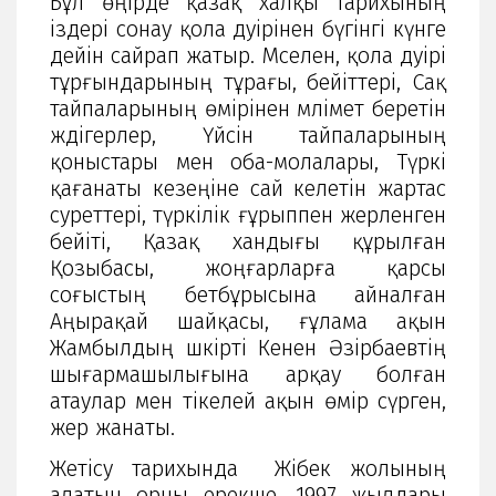
Бұл өңірде қазақ халқы тарихының
іздері сонау қола дәуірінен бүгінгі күнге
дейін сайрап жатыр. Мәселен, қола дәуірі
тұрғындарының тұрағы, бейіттері, Сақ
тайпаларының өмірінен мәлімет беретін
жәдігерлер, Үйсін тайпаларының
қоныстары мен оба-молалары, Түркі
қағанаты кезеңіне сай келетін жартас
суреттері, түркілік ғұрыппен жерленген
бейіті, Қазақ хандығы құрылған
Қозыбасы, жоңғарларға қарсы
соғыстың бетбұрысына айналған
Аңырақай шайқасы, ғұлама ақын
Жамбылдың шәкірті Кенен Әзірбаевтің
шығармашылығына арқау болған
атаулар мен тікелей ақын өмір сүрген,
жер жанаты.
Жетісу тарихында Жібек жолының
алатын орны ерекше. 1997 жылдары