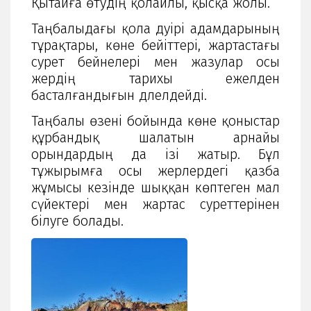
Қытайға өтудің қолайлы, қысқа жолы.
Таңбалыдағы қола дәуірі адамдарының
тұрақтары, көне бейіттері, жартастағы
сурет бейнелері мен жазулар осы
жердің тарихы ежелден
басталғандығын дәлелдейді.
Таңбалы өзені бойында көне қоныстар
құрбандық шалатын арнайы
орындардың да ізі жатыр. Бұл
тұжырымға осы жерлердегі қазба
жұмысы кезінде шыққан көптеген мал
сүйектері мен жартас суреттерінен
білуге болады.