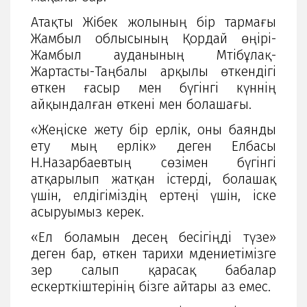
Атақты Жібек жолының бір тармағы
Жамбыл облысының Қордай өңірі-
Жамбыл ауданының Мәтібұлақ-
Жартасты-Таңбалы арқылы өткендігі
өткен ғасыр мен бүгінгі күннің
айқындалған өткені мен болашағы.
«Жеңіске жету бір ерлік, оны баянды
ету мың ерлік» деген Елбасы
Н.Назарбаевтың сөзімен бүгінгі
атқарылып жатқан істерді, болашақ
үшін, елдігіміздің ертеңі үшін, іске
асыруымыз керек.
«Ел боламын десең бесігіңді түзе»
деген бар, өткен тарихи мәдениетімізге
зер салып қарасақ бабалар
ескерткіштерінің бізге айтары аз емес.