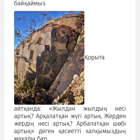
байқаймыз.
Қорыта
айтқанда: «Жылдан жылдың несі
артық? Арқалатқан жүгі артық. Жерден
жердің несі артық? Арбалатқан шөбі
артық» деген қасиетті халқымыздың
мақалы бар.