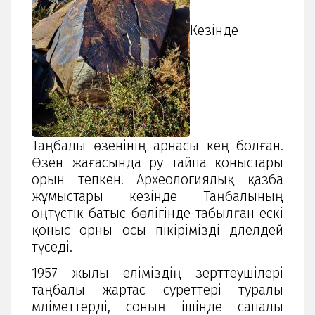
Кезінде
Таңбалы өзенінің арнасы кең болған.
Өзен жағасында ру тайпа қоныстары
орын тепкен. Археологиялық қазба
жұмыстары кезінде Таңбалының
оңтүстік батыс бөлігінде табылған ескі
қоныс орны осы пікірімізді дәлелдей
түседі.
1957 жылы еліміздің зерттеушілері
таңбалы жартас суреттері туралы
мәліметтерді, соның ішінде сапалы