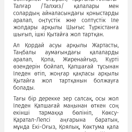
Талғар /Талхиз/ қалалары мен
солардың айналасындағы қоныстарды
аралап, оңтүстік және солтүстік Іле
жолдары арқылы Шығыс Түркістанға
шығып, ішкі Қытайға жол тартқан.
Ал Қордай асуы арқылы Жартасты,
Таңбалы аумағындағы қалаларды
аралап, Қопа, Жиренайғыр, Күрті
өзендерін бойлап, Қапшағай тұсынан
Іледен өтіп, жоңғар қақпасы арқылы
Қытайға жол тартқанын болжауға
болады.
Тағы бір дерекке зер салсақ, осы жол
Іледен Қапшағай маңынан өткен соң
екінші тармаққа бөлініп, Көксу-
Қаратал-Лепсі аңғарына баратын,
мұнда Екі-Оғыз, Қоялық, Көктума қала