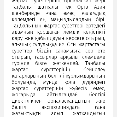
Жартас суреттерінің орналасқан жері
Таңбалы шатқалы тек Орта Азия
шеңберінде ғана емес, ғаламдық
көлемдегі ең маңыздылардың бірі.
Таңбалының жартас суреттері ертедегі
адамның қоршаған әлемдік кеңістікті
көру және қабылдауын көрсете отырып,
ап-анық сұлулыққа ие. Осы жартастағы
суреттер біздің санамызға әсер ете
отырып, ғасырлар арқылы сәлемдеме
түрінде бізге жеткендей. Таңбалы
жартас суреттерінің бейнелеу
қатарларының белгілі құрлымдарының
болуында, мұнда қола дәуіріндегі
жартас суреттерінің жүйесіз емес,
жоғарыда айтылғандай белгілі
дәйектілікпен орналасқандығын және
белгілі экспозициядағы ғана
жазықтықты алып жатқандығын