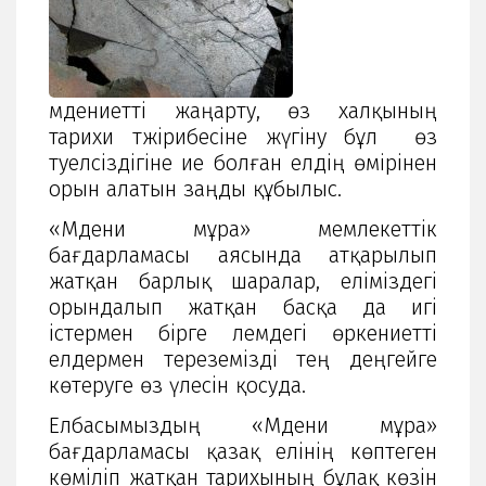
мәдениетті жаңарту, өз халқының
тарихи тәжірибесіне жүгіну бұл өз
тәуелсіздігіне ие болған елдің өмірінен
орын алатын заңды құбылыс.
«Мәдени мұра» мемлекеттік
бағдарламасы аясында атқарылып
жатқан барлық шаралар, еліміздегі
орындалып жатқан басқа да игі
істермен бірге әлемдегі өркениетті
елдермен тереземізді тең деңгейге
көтеруге өз үлесін қосуда.
Елбасымыздың «Мәдени мұра»
бағдарламасы қазақ елінің көптеген
көміліп жатқан тарихының бұлақ көзін