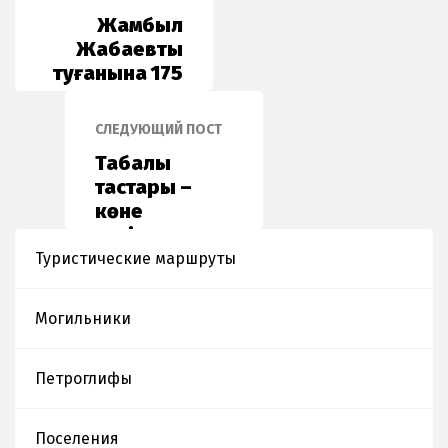
Жамбыл
Жабаевтың
туғанына 175
жыл
СЛЕДУЮЩИЙ ПОСТ
Таңбалы
тастары –
көне
дәуірден сыр
шертетін
Туристические маршруты
тарихи дерек
Могильники
Петроглифы
Поселения