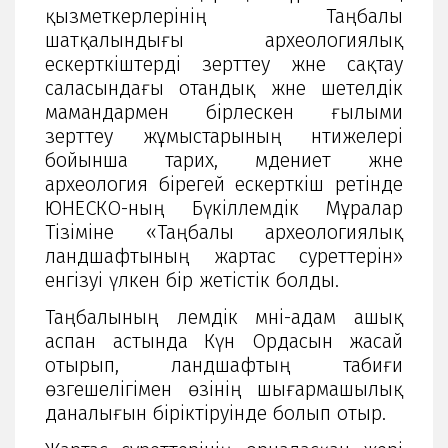
қызметкерлерінің Таңбалы
шатқалындығы археологиялық
ескерткіштерді зерттеу және сақтау
саласындағы отандық және шетелдік
мамандармен бірлескен ғылыми
зерттеу жұмыстарының нәтижелері
бойынша тарих, мәдениет және
археология бірегей ескерткіш ретінде
ЮНЕСКО-ның Бүкіләлемдік Мұралар
Тізіміне «Таңбалы археологиялық
ландшафтының жартас суреттерін»
енгізуі үлкен бір жетістік болды.
Таңбалының әлемдік мәні-адам ашық
аспан астында Күн Ордасын жасай
отырып, ландшафтың табиғи
өзгешелігімен өзінің шығармашылық
даналығын біріктіруінде болып отыр.