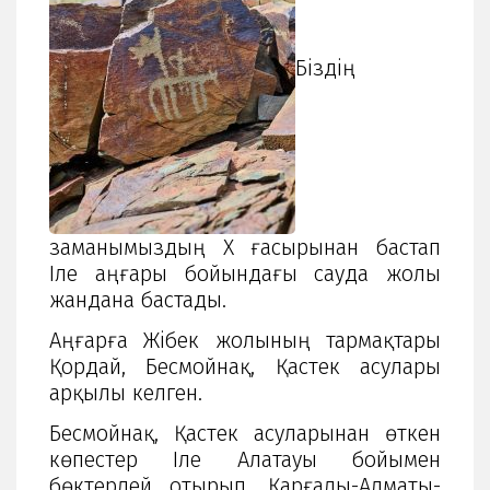
Біздің
заманымыздың X ғасырынан бастап
Іле аңғары бойындағы сауда жолы
жандана бастады.
Аңғарға Жібек жолының тармақтары
Қордай, Бесмойнақ, Қастек асулары
арқылы келген.
Бесмойнақ, Қастек асуларынан өткен
көпестер Іле Алатауы бойымен
бөктерлей отырып, Қарғалы-Алматы-