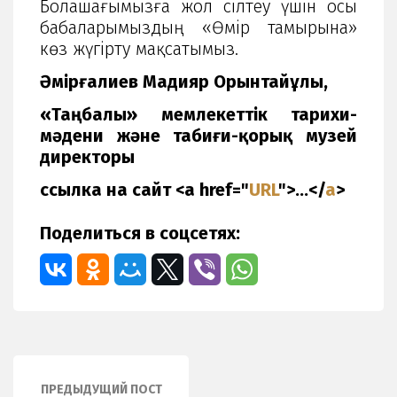
Болашағымызға жол сілтеу үшін осы
бабаларымыздың «Өмір тамырына»
көз жүгірту мақсатымыз.
Әмірғалиев Мадияр Орынтайұлы,
«Таңбалы» мемлекеттік тарихи-
мәдени және табиғи-қорық музей
директоры
ссылка на сайт <
a
href=
"
URL
"
>
...
</
a
>
Поделиться в соцсетях:
ПРЕДЫДУЩИЙ ПОСТ