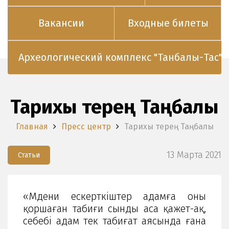
Вакансии
Входные билеты
Археологический комплекс "Танбалы-Тас"
Тарихы терең Таңбалы
Главная
Пресс центр
Тарихы терең Таңбалы
13 Марта 2021
Статьи
«Мәдени ескерткіштер адамға оны
қоршаған табиғи сынды аса қажет-ақ,
себебі адам тек табиғат аясында ғана