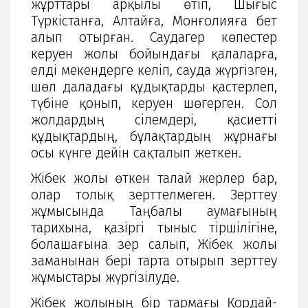
жұрттары арқылы өтіп, Шығыс
Түркістанға, Алтайға, Монғолияға бет
алып отырған. Саудагер көпестер
керуен жолы бойындағы қалаларға,
елді мекендерге келіп, сауда жүргізген,
шөл даладағы құдықтарды қастерлеп,
түбіне қонып, керуен шөгерген. Сол
жолдардың сілемдері, қасиетті
құдықтардың, бұлақтардың жұрнағы
осы күнге дейін сақталып жеткен.
Жібек жолы өткен талай жерлер бар,
олар толық зерттелмеген. Зерттеу
жұмысында Таңбалы аумағының
тарихына, қазіргі тыныс тіршілігіне,
болашағына зер салып, Жібек жолы
заманынан бері тарта отырып зерттеу
жұмыстары жүргізілуде.
Жібек жолының бір тармағы Қордай-