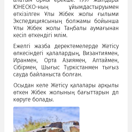
ЮНЕСКО-ның ұйымдастыруымен
өткізілген Ұлы Жібек жолы ғылыми
Экспедициясының болжамы бойынша
Ұлы Жібек жолы Таңбалы аумағынан
кесіп өткендігі мәлім.
Ежелгі жазба деректемелерде Жетісу
өлкесіндегі қалалардың, Византиямен,
Иранмен, Орта Азиямен, Алтаймен,
Сібірмен, Шығыс Түркістанмен тығыз
сауда байланыста болған.
Осыдан келе Жетісу қалалары арқылы
өткен Жібек жолының бағыттарын дәл
көруге болады.