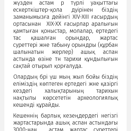
жүзден астам әр түрлі уақыттағы
ескерткіштер-қола дәуірінен біздің
заманымызға дейінгі XIV-XIII ғасырдың
ортасынан XIX-XX ғасырлар аралығын
қамтыған қоныстар, молалар, ертедегі
тас қашалған орындар, жартас
суреттері және табыну орындры (құрбан
шалынатын жерлер) ашық аспан
астында өзіне тән тарихи құндылығын
сақтай отырып қорғалуда.
Олардың бәрі үш мың жыл бойы біздің
еліміздің көптеген ертедегі және қазіргі
кездегі халықтарының тарихын
нақтылы көрсететін археологиялық
кешенді құрайды.
Кешеннің барлық кезеңдердегі негізгі
жартастарында ашық аспан астындағы
3000-нан астам жартас суреттері