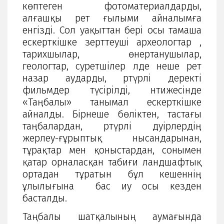
көптеген фотоматериалдарды,
алғашқы рет ғылыми айналымға
енгізді. Сол уақыттан бері осы тамаша
ескерткішке зерттеуші археологтар ,
тарихшылар, өнертанушылар,
геологтар, суретшілер әлде неше рет
назар аударды, әртүрлі деректі
фильмдер түсірілді, нәтижесінде
«Таңбалы» танымал ескерткішке
айналды. Бірнеше бөліктен, тастағы
таңбалардан, әртүрлі дәуірлердің
жерлеу-ғұрыптық нысандарынан,
тұрақтар мен қоныстардан, сонымен
қатар орналасқан табиғи ландшафтық
ортадан тұратын бұл кешеннің
ұлылығына бас иу осы кезден
басталды.
Таңбалы шатқалының аумағында