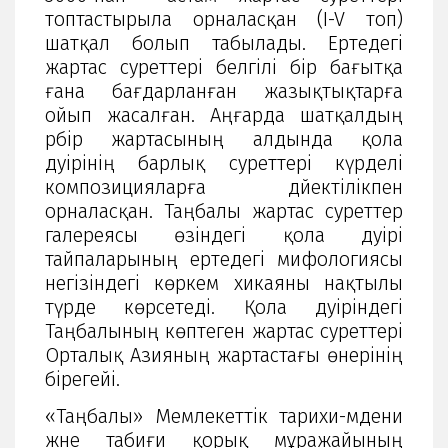
топтастырыла орналасқан (I-V топ)
шатқал болып табылады. Ертедегі
жартас суреттері белгілі бір бағытқа
ғана бағдарланған жазықтықтарға
ойып жасалған. Аңғарда шатқалдың
әрбір жартасының алдында қола
дәуірінің барлық суреттері күрделі
композицияларға дәйектілікпен
орналасқан. Таңбалы жартас суреттер
галереясы өзіндегі қола дәуірі
тайпаларының ертедегі мифологиясы
негізіндегі көркем хикаяны нақтылы
түрде көрсетеді. Қола дәуіріндегі
Таңбалының көптеген жартас суреттері
Орталық Азияның жартастағы өнерінің
бірегейі.
«Таңбалы» Мемлекеттік тарихи-мәдени
және табиғи қорық мұражайының