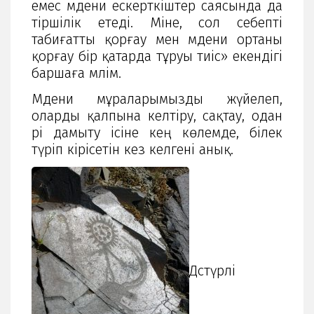
емес мәдени ескерткіштер саясында да
тіршілік етеді. Міне, сол себепті
табиғатты қорғау мен мәдени ортаны
қорғау бір қатарда тұруы тиіс» екендігі
баршаға мәлім.
Мәдени мұраларымызды жүйелеп,
оларды қалпына келтіру, сақтау, одан
әрі дамыту ісіне кең көлемде, білек
түріп кірісетін кез келгені анық.
Дәстүрлі