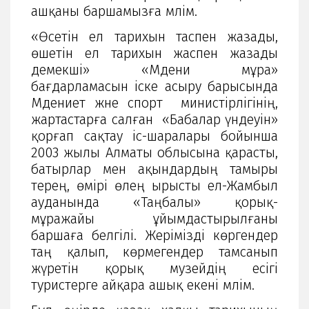
ашқаны баршамызға мәлім.
«Өсетін ел тарихын таспен жазады,
өшетін ел тарихын жаспен жазады
демекші» «Мәдени мұра»
бағдарламасын іске асыру барысында
Мәдениет және спорт министірлігінің,
жартастарға салған «Бабалар үндеуін»
қорғап сақтау іс-шаралары бойынша
2003 жылы Алматы облысына қарасты,
батырлар мен ақындардың тамыры
терең, өмірі өлең ырысты ел-Жамбыл
ауданында «Таңбалы» қорық-
мұражайы ұйымдастырылғаны
баршаға белгілі. Жерімізді көргендер
таң қалып, көрмегендер тамсанып
жүретін қорық музейдің есігі
туристерге айқара ашық екені мәлім.