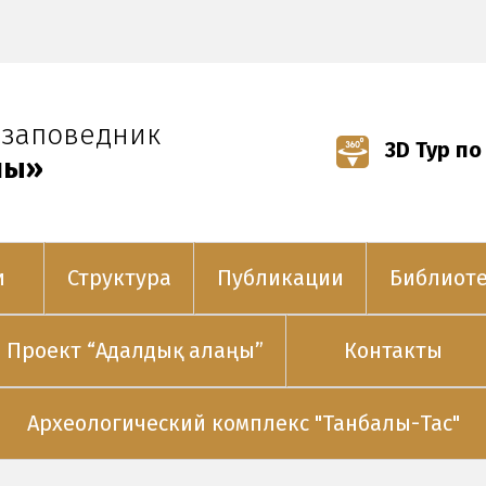
-заповедник
3D Тур по
лы»
и
Структура
Публикации
Библиот
Проект “Адалдық алаңы”
Контакты
Археологический комплекс "Танбалы-Тас"