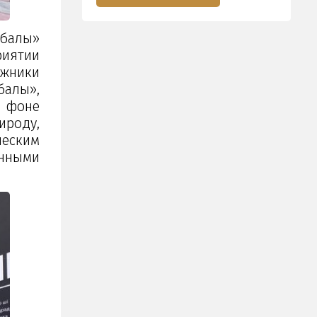
ңбалы»
риятии
ожники
балы»,
а фоне
ироду,
ческим
енными