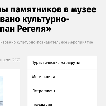
ны памятников в музее
вано культурно-
пан Регеля»
анизовано культурно-познавательное мероприятие
Апреля 2022
Туристические маршруты
Могильники
Петроглифы
Поселения