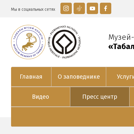
Мы в социальных сетях
Музей
«Таңба
Главная
О заповеднике
Услуг
Видео
Пресс центр