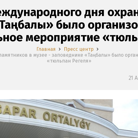
еждународного дня охра
«Таңбалы» было организо
ьное мероприятие «тюль
Главная
Пресс центр
памятников в музее - заповеднике «Таңбалы» было орг
«тюльпан Регеля»
21 