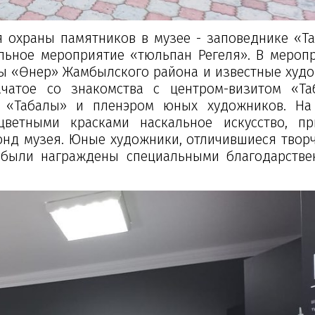
 охраны памятников в музее - заповеднике «Та
льное мероприятие «тюльпан Регеля». В мероп
лы «Өнер» Жамбылского района и известные худ
чатое со знакомства с центром-визитом «Таң
е «Таңбалы» и пленэром юных художников. Н
ветными красками наскальное искусство, пр
фонд музея. Юные художники, отличившиеся твор
, были награждены специальными благодарств