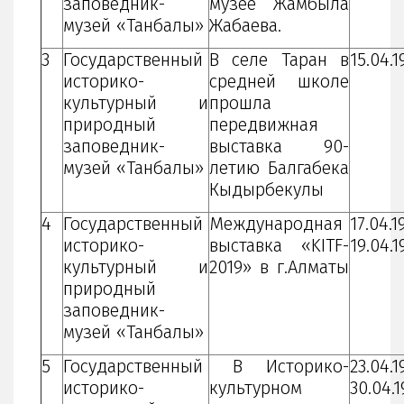
заповедник-
музее Жамбыла
музей «Танбалы»
Жабаева.
3
Государственный
В селе Таран в
15.04.1
историко-
средней школе
культурный и
прошла
природный
передвижная
заповедник-
выставка 90-
музей «Танбалы»
летию Балгабека
Кыдырбекулы
4
Государственный
Международная
17.04.1
историко-
выставка «KITF-
19.04.1
культурный и
2019» в г.Алматы
природный
заповедник-
музей «Танбалы»
5
Государственный
В Историко-
23.04.1
историко-
культурном
30.04.