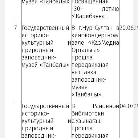
музей «Танбалы»
посвященная
130- летию
У.Карибаева .
7
Государственный
В г.Нур-Султан в
20.06.1
историко-
киноконцертном
культурный и
зале «КазМедиа
природный
Орталығы»
заповедник-
прошла
музей «Танбалы»
передвижная
выставка
заповедник-
музея
«Танбалы».
Государственный
В Районной
04.07.
историко-
библиотеки
культурный и
с.Узынагаш
природный
прошла
заповедник-
передвижная