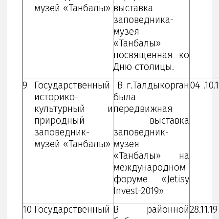
музей «Танбалы»
выставка
заповедника-
музея
«Танбалы»
посвященная ко
Дню столицы.
9
Государственный
В г.Талдыкорган
04 .10.
историко-
была
культурный и
передвижная
природный
выставка
заповедник-
заповедник-
музей «Танбалы»
музея
«Танбалы» на
международном
форуме «Jetisy
Invest-2019»
10
Государственный
В районной
28.11.1