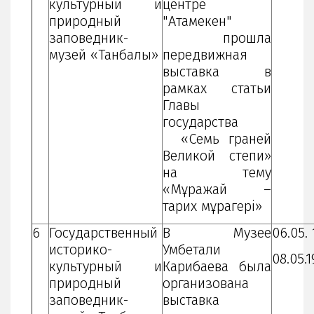
культурный и
центре
природный
"Атамекен"
заповедник-
прошла
музей «Танбалы»
передвижная
выставка в
рамках статьи
Главы
государства
«Семь граней
Великой степи»
на тему
«Мұражай –
тарих мұрагері»
6
Государственный
В Музее
06.05. 
историко-
Умбетали
08.05.
культурный и
Карибаева была
природный
организована
заповедник-
выставка