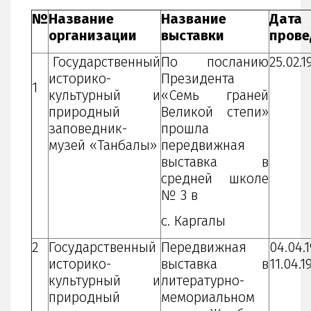
№
Название
Название
Дата
организации
выставки
прове
Государственный
По посланию
25.02.1
историко-
Президента
1
культурный и
«Семь граней
природный
Великой степи»
заповедник-
прошла
музей «Танбалы»
передвижная
выставка в
средней школе
№ 3 в
с. Каргалы
2
Государственный
Передвижная
04.04.1
историко-
выставка в
11.04.1
культурный и
литературно-
природный
мемориальном