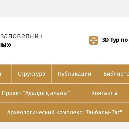
-заповедник
3D Тур по
лы»
и
Структура
Публикации
Библиот
Проект “Адалдық алаңы”
Контакты
Археологический комплекс "Танбалы-Тас"