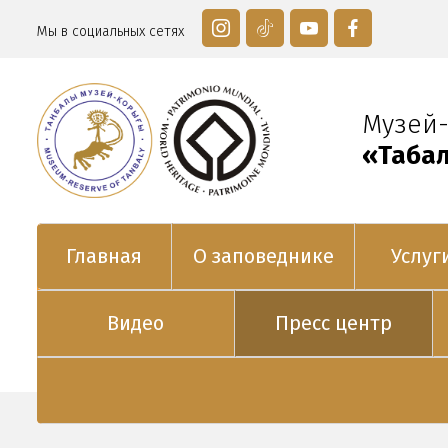
Мы в социальных сетях
Музей
«Таңба
Главная
О заповеднике
Услуг
Видео
Пресс центр