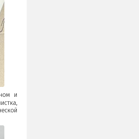
рном и
стка,
ческой