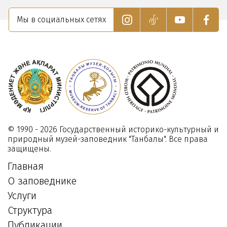
арихы»
возможности»
Мы в социальных сетях
9
23
арта
Апреля
025
2025
© 1990 - 2026 Государственный историко-культурный и
природный музей-заповедник "Танбалы". Все права
защищены.
Главная
О заповеднике
Услуги
Структура
Публикации