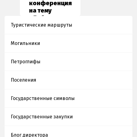
конференция
на тему
«Елбасының
Тәуелсіз
Туристические маршруты
Қазақстанды
құрудағы
Могильники
дара жолы»
Петроглифы
Поселения
Государственные символы
Государственные закупки
Блог директора