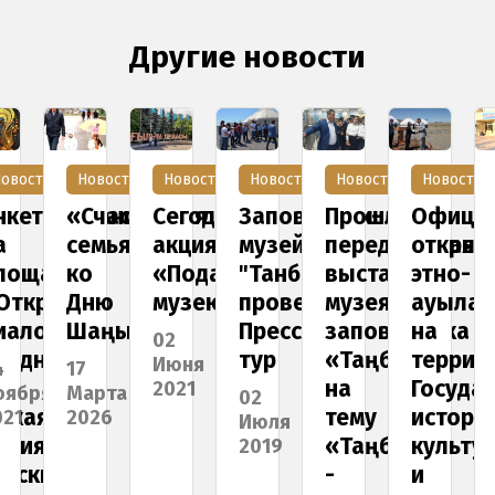
Другие новости
овости
Новости
Новости
Новости
Новости
Новости
нкетирование
«Счастливая
Сегодня
Заповедник-
Прошла
Офици
а
семья»
акция
музей
передвижная
открыт
лощадке
ко
«Подарок
"Танбалы"
выставка
этно-
Открытый
Дню
музею».
провели
музея-
ауыла
иалог»
Шаңырака
Пресс-
заповедника
на
02
родная
тур
«Таңбалы»
террит
Июня
4
17
на
Госуда
2021
оября
Марта
02
ская
тему
истори
021
2026
Июля
нция
«Таңбалы
культу
2019
вские
-
и