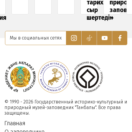
тарихтан
природ
сыр
запове
ия
шертеді»
–
ого
музея
23
«Танба
Декабря
Мы в социальных сетях
на
по
2022
Програ
Развит
Органи
Объеди
Наций
30
Июля
2018
© 1990 - 2026 Государственный историко-культурный и
природный музей-заповедник "Танбалы". Все права
защищены.
Главная
О заповеднике