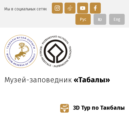
Мы в социальных сетях
Рус
Қаз
Eng
Музей-заповедник
«Таңбалы»
3D Тур по Танбалы