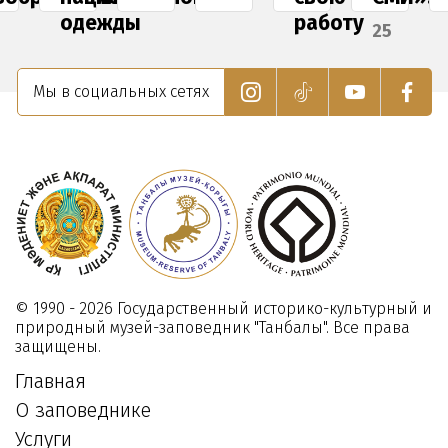
одежды
работу
25
амках
для
Июня
07
кции
посетителей.
2025
Марта
Мы в социальных сетях
Ночь
2025
17
Марта
узее»
2020
8
ая
026
© 1990 - 2026 Государственный историко-культурный и
природный музей-заповедник "Танбалы". Все права
защищены.
Главная
О заповеднике
Услуги