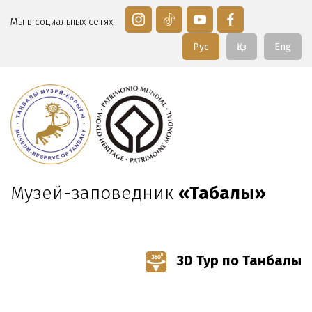
Мы в социальных сетях
Рус
Қаз
Eng
Музей-заповедник
«Таңбалы»
3D Тур по Танбалы