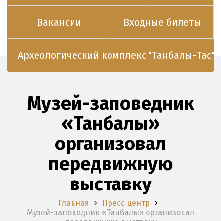
Вакансии
Входные билеты
Археологический комплекс "Танбалы-Тас"
Музей-заповедник
«Танбалы»
организовал
передвижную
выставку
Главная
Пресс центр
Музей-заповедник «Танбалы» организовал