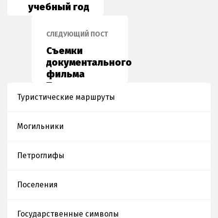
учебный год
СЛЕДУЮЩИЙ ПОСТ
Cъемки
документального
фильма
Телерадиокомплекса
Президента
Туристические маршруты
Республики
Казахстан
Могильники
«Жер
жаннаты-
Жетысу
Петроглифы
Поселения
Государственные символы