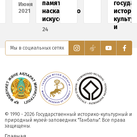
памятника
госуда
Июня
наскального
истори
2021
искусства
культу
и
24
природ
Мая
музея-
2024
Мы в социальных сетях
запове
Танбал
22
Декабря
2023
© 1990 - 2026 Государственный историко-культурный и
природный музей-заповедник "Танбалы". Все права
защищены.
Главная