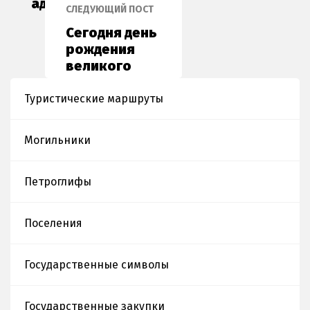
администрирования
СЛЕДУЮЩИЙ ПОСТ
науки
Сегодня день
рождения
великого
казахского
поэта Абая
Туристические маршруты
Кунанбаева.
Могильники
Петроглифы
Поселения
Государственные символы
Государственные закупки