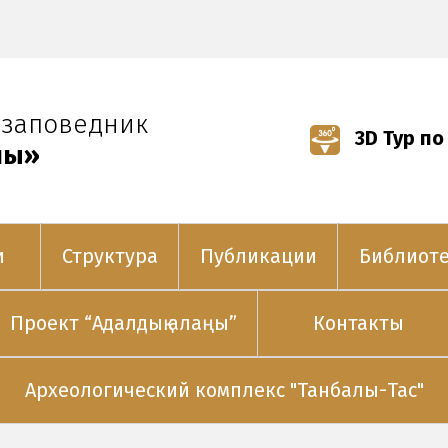
-заповедник
3D Тур по
лы»
и
Структура
Публикации
Библиот
Проект “Адалдық алаңы”
Контакты
Археологический комплекс "Танбалы-Тас"