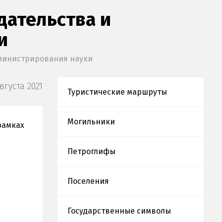
ательства и
и
министрирования науки
вгуста 2021
Туристические маршруты
Могильники
рамках
Петроглифы
Поселения
Государственные символы