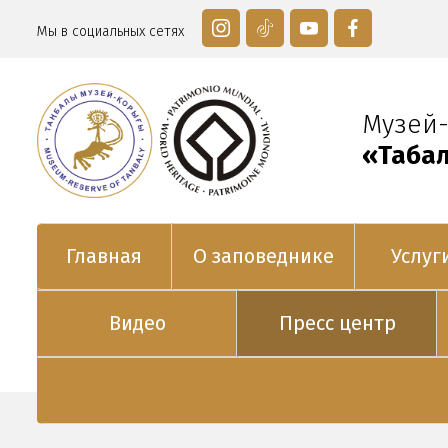
Мы в социальных сетях
Музей
«Таңба
Главная
О заповеднике
Услуг
Видео
Пресс центр