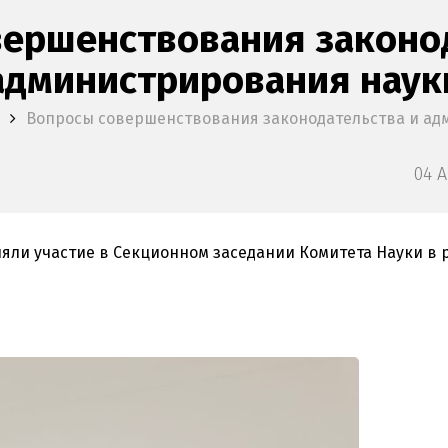
ершенствования законод
администрирования наук
Вопросы совершенствования законодательства и ад
04 А
яли участие в Секционном заседании Комитета Науки в 