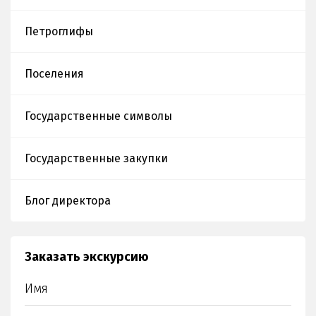
экскурсию на
открытии
Петроглифы
декады
истории в
Поселения
рамках
проекта
«Тарихқа
Государственные символы
тағзым»
Государственные закупки
Блог директора
Заказать экскурсию