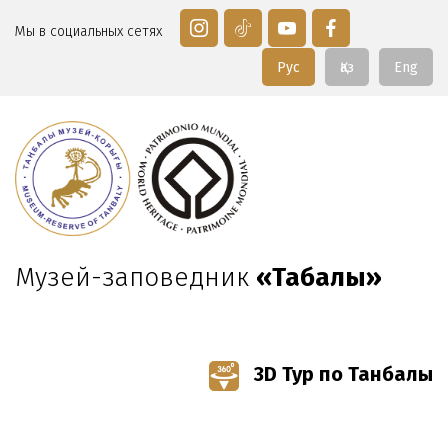
Мы в социальных сетях
Рус
Қаз
Eng
Музей-заповедник
«Таңбалы»
3D Тур по Танбалы