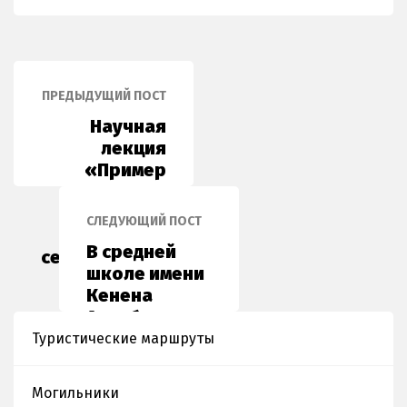
ПРЕДЫДУЩИЙ ПОСТ
Научная
лекция
«Пример
прошлого -
бесценное
СЛЕДУЮЩИЙ ПОСТ
богатство
В средней
сегодняшнего
школе имени
дня»
Кенена
Азирбаева
Карасайского
Туристические маршруты
района
организовала
Могильники
и провела