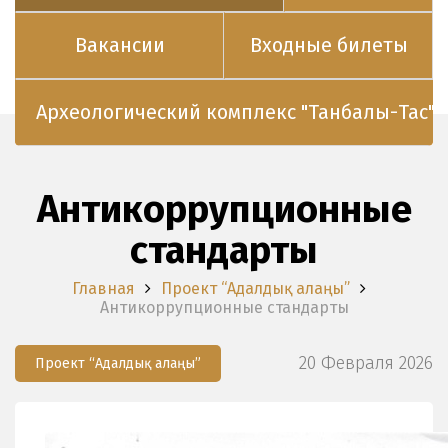
Вакансии
Входные билеты
Археологический комплекс "Танбалы-Тас"
Антикоррупционные
стандарты
Главная
Проект “Адалдық алаңы”
Антикоррупционные стандарты
20 Февраля 2026
Проект “Адалдық алаңы”