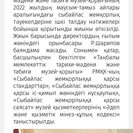
мәдени және табиғи музей-қорығының
2022 жылдың маусым-тамыз айлары
аралығындағы сыбайлас жемқорлық
тәуекелдеріне ішкі талдау нәтижелері
бойынша қорытынды жиыны өткізілді.
Жиын барысында директордың ғылым
жөніндегі орынбасары Р.Шарипов
баяндама жасады. Сонымен қатар,
басшылықпен бекітілген «Таңбалы
мемлекеттік тарихи-мәдени және
табиғи музей-қорығы» РМҚК-ның
«Сыбайлас жемқорлыққа қарсы
стандарттар», «Сыбайлас жемқорлыққа
қарсы іс-қимыл жөніндегі нұсқаулық»,
«Сыбайлас жемқорлыққа қарсы
саясат» музей қызметкерлерінің «Әдеп
және қызметік мінез-құлық кодексі»
таныстырылды.