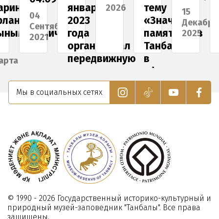
января
тему
2026
15
08
4
2023
«Значение
Декабря
Апреля
ентября
евич.
года
памятников
2025
2025
021
организовал
Танбалы
передвижную
в
выставку
сфере
туризма»
25
Мы в социальных сетях
Января
06
2023
Февраля
2026
© 1990 - 2026 Государственный историко-культурный и
природный музей-заповедник "Танбалы". Все права
защищены.