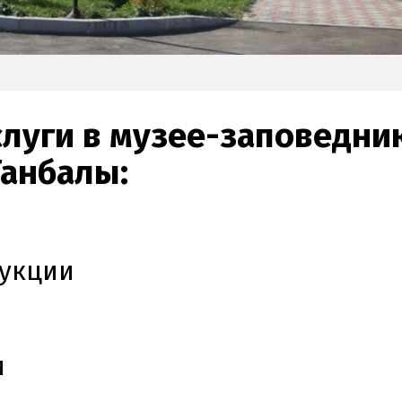
луги в музее-заповедни
Танбалы:
дукции
и