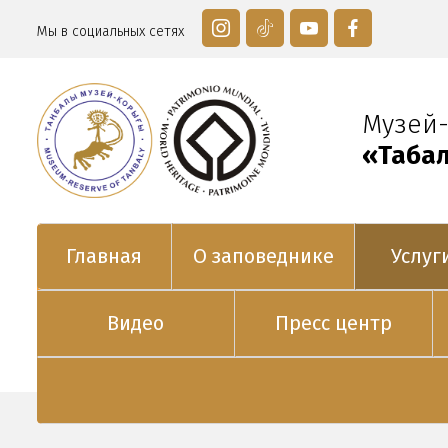
Мы в социальных сетях
Музей
«Таңба
Главная
О заповеднике
Услуг
Видео
Пресс центр