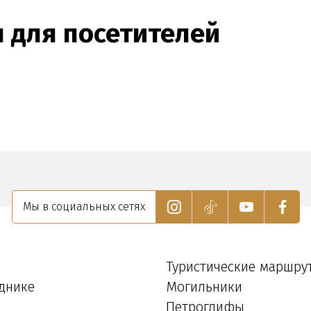
ы для посетителей
Мы в социальных сетях
Туристические маршру
днике
Могильники
Петроглифы