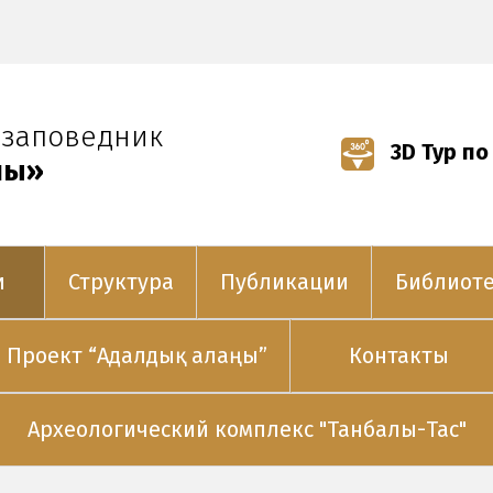
-заповедник
3D Тур по
лы»
и
Структура
Публикации
Библиот
Проект “Адалдық алаңы”
Контакты
Археологический комплекс "Танбалы-Тас"