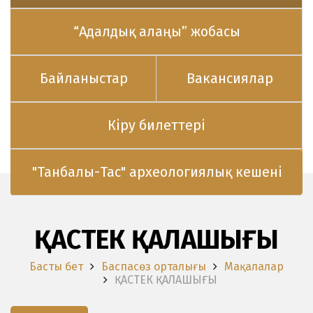
“Адалдық алаңы” жобасы
Байланыстар
Вакансиялар
Кіру билеттері
"Танбалы-Тас" археологиялық кешені
ҚАСТЕК ҚАЛАШЫҒЫ
Басты бет
Баспасөз орталығы
Мақалалар
ҚАСТЕК ҚАЛАШЫҒЫ