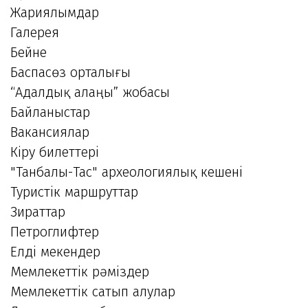
Жариялымдар
Галерея
Бейне
Баспасөз орталығы
“Адалдық алаңы” жобасы
Байланыстар
Вакансиялар
Кіру билеттері
"Танбалы-Тас" археологиялық кешені
Туристік маршруттар
Зираттар
Петроглифтер
Елді мекендер
Мемлекеттік рәміздер
Мемлекеттік сатып алулар