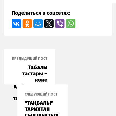
Поделиться в соцсетях:
ПРЕДЫДУЩИЙ ПОСТ
Таңбалы
тастары –
көне
дәуірден сыр
шертетін
СЛЕДУЮЩИЙ ПОСТ
тарихи дерек
"ТАҢБАЛЫ"
ТАРИХТАН
СЫР ШЕРТЕДІ