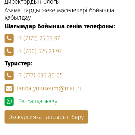
Директордың блогы
Азаматтарды жеке мәселелері бойынша
қабылдау
Шағымдар бойынша сенім телефоны:
+7 (7172) 25 23 97
+7 (700) 525 23 97
Туристер:
+7 (777) 636 80 05
tanbalymuseum@mail.ru
Ватсапқа жазу
Экскурсияға тапсырыс беру