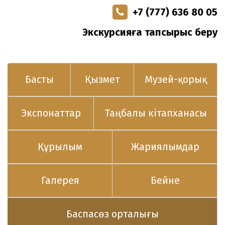
+7 (777) 636 80 05
Экскурсияға тапсырыс беру
Басты
Қызмет
Музей-қорық
Экспонаттар
Таңбалы кітапханасы
Құрылым
Жариялымдар
Галерея
Бейне
Баспасөз орталығы