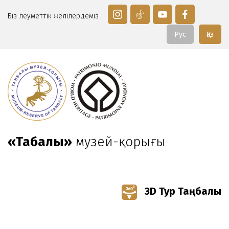
Біз әлеуметтік желілердеміз
Рус
Қаз
«Таңбалы»
музей-қорығы
3D Тур Таңбалы