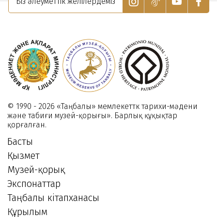
Біз әлеуметтік желілердеміз
наследия
музея
к
–
заповедника
ии
«Таңбалы».
14
Ноября
2023
© 1990 - 2026 «Таңбалы» мемлекеттк тарихи-мәдени
және табиғи музей-қорығы». Барлық құқықтар
қорғалған.
Басты
Қызмет
Музей-қорық
Экспонаттар
Таңбалы кітапханасы
Құрылым