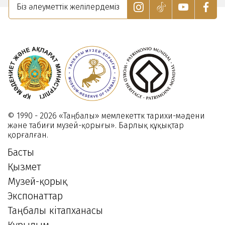
Біз әлеуметтік желілердеміз
июня
-
Международному
дню
защиты
детей
01
Июня
2022
© 1990 - 2026 «Таңбалы» мемлекеттк тарихи-мәдени
және табиғи музей-қорығы». Барлық құқықтар
қорғалған.
Басты
Қызмет
Музей-қорық
Экспонаттар
Таңбалы кітапханасы
Құрылым