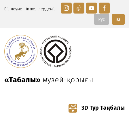
Біз әлеуметтік желілердеміз
Рус
Қаз
«Таңбалы»
музей-қорығы
3D Тур Таңбалы