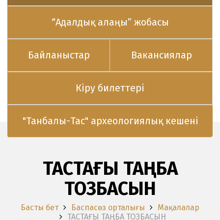
“Адалдық алаңы” жобасы
Байланыстар
Вакансиялар
Кіру билеттері
"Танбалы-Тас" археологиялық кешені
ТАСТАҒЫ ТАҢБА
ТОЗБАСЫН
Басты бет
Баспасөз орталығы
Мақалалар
ТАСТАҒЫ ТАҢБА ТОЗБАСЫН