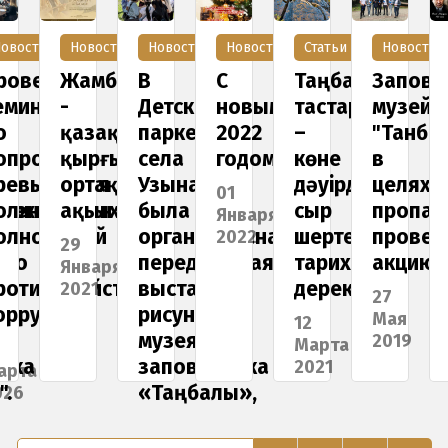
овости
Новости
Новости
Новости
Статьи
Новости
роведен
Жамбыл
В
С
Таңбалы
Запове
еминар
-
Детском
новым
тастары
музей
о
қазақ-
парке
2022
–
"Танба
опросам
қырғызға
села
годом!
көне
в
ревышения
ортақ
Узынагаш
дәуірден
целях
01
твенного
олжностных
ақын
была
сыр
пропаг
Января
-
олномочий
организована
шертетін
провел
2022
29
ого
передвижная
тарихи
акцию
Января
ротиводействия
выставка
дерек
2021
27
го
оррупции
рисунков
Мая
12
музея-
2019
Марта
ика
заповедника
2021
арта
".
«Таңбалы»,
026
посвященная
1