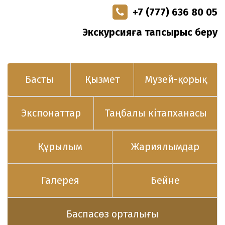
+7 (777) 636 80 05
Экскурсияға тапсырыс беру
Басты
Қызмет
Музей-қорық
Экспонаттар
Таңбалы кітапханасы
Құрылым
Жариялымдар
Галерея
Бейне
Баспасөз орталығы