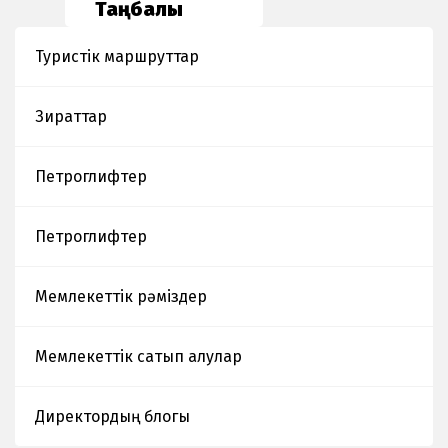
Таңбалы
Туристік маршруттар
Зираттар
Петроглифтер
Петроглифтер
Мемлекеттік рәміздер
Мемлекеттік сатып алулар
Директордың блогы