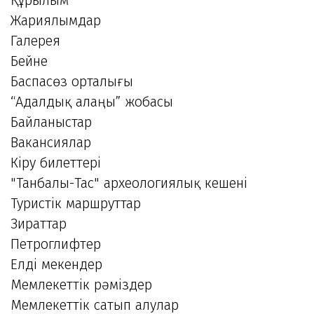
Жариялымдар
Галерея
Бейне
Баспасөз орталығы
“Адалдық алаңы” жобасы
Байланыстар
Вакансиялар
Кіру билеттері
"Танбалы-Тас" археологиялық кешені
Туристік маршруттар
Зираттар
Петроглифтер
Елді мекендер
Мемлекеттік рәміздер
Мемлекеттік сатып алулар