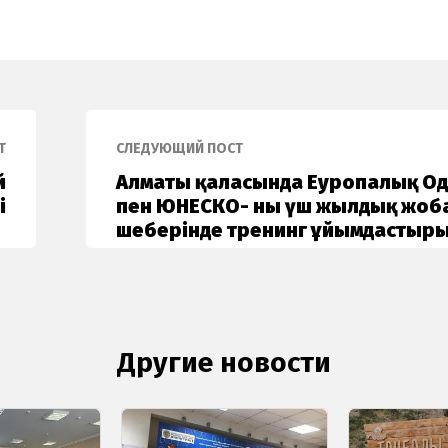
Т
СЛЕДУЮЩИЙ ПОСТ
й
Алматы қаласында Еуропалық О
і
пен ЮНЕСКО- ның үш жылдық жоб
шеңберінде тренинг ұйымдастыр
Другие новости