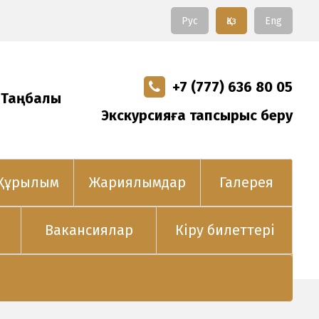
Рус
Қаз
Eng
+7 (777) 636 80 05
 Таңбалы
Экскурсияға тапсырыс беру
Құрылым
Жариялымдар
Галерея
Вакансиялар
Кіру билеттері