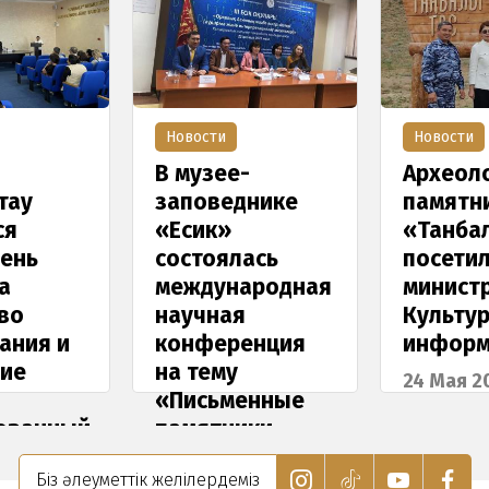
Новости
Новости
-
Археологических
Научно
нике
памятников
практи
«Танбалы тас»
конфер
ась
посетила
«Маргу
ародная
министр
чтения-
Культуры и
26 Октяб
енция
информации РК
24 Мая 2024
енные
ки
ьной
Біз әлеуметтік желілердеміз