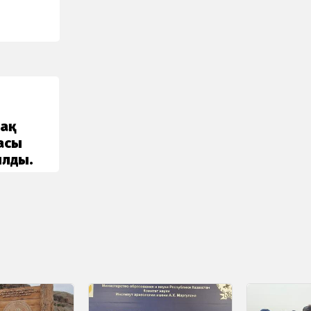
дақ
асы
ылды.