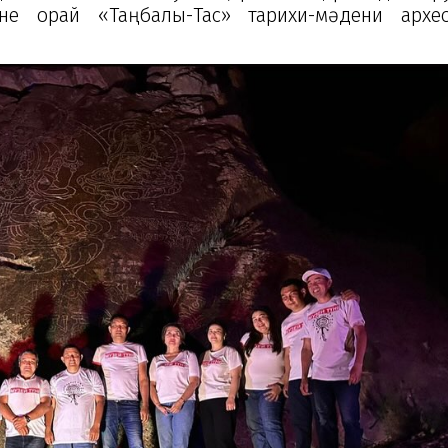
не орай «Таңбалы-Тас» тарихи-мәдени архе