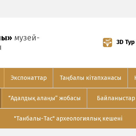
лы»
музей-
3D Тур
ы
Экспонаттар
Таңбалы кітапханасы
“Адалдық алаңы” жобасы
Байланыстар
"Танбалы-Тас" археологиялық кешені