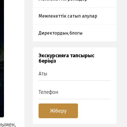
Мемлекеттік сатып алулар
Директордың блогы
Экскурсияға тапсырыс
беріңіз
уымен,