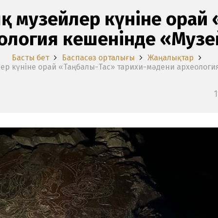
 музейлер күніне орай 
ология кешенінде «Музей
Басты бет
Баспасөз орталығы
Жаңалықтар
р күніне орай «Таңбалы-Тас» тарихи-мәдени археология