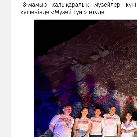
18-мамыр халықаралық музейлер күні
кешенінде «Музей түні» өтуде.