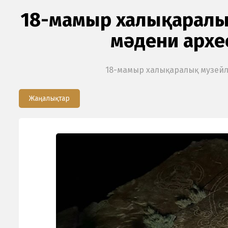
18-мамыр халықаралық
мәдени архе
18-мамыр халықаралық музейле
Жаңалықтар