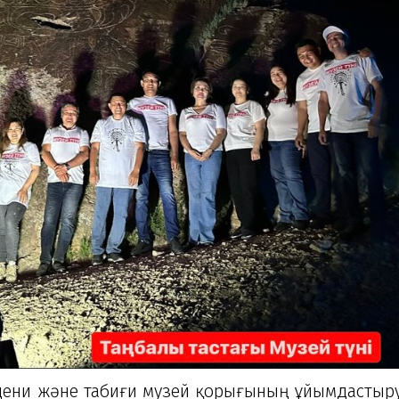
и және табиғи музей қорығының ұйымдастыр