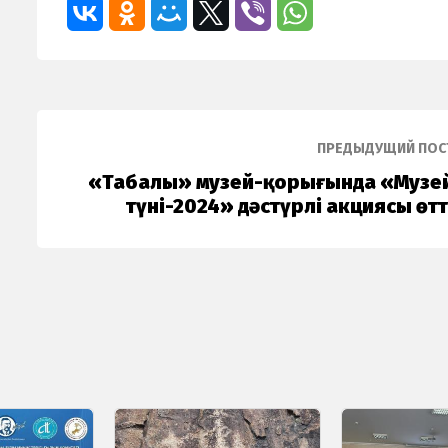
ПРЕДЫДУЩИЙ ПОС
«Таңбалы» музей-қорығында «Музе
түні-2024» дәстүрлі акциясы өтт