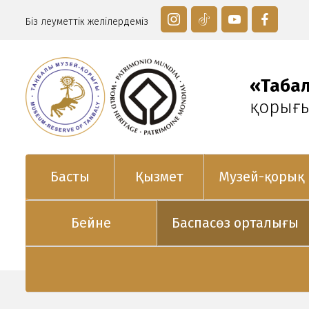
Біз әлеуметтік желілердеміз
«Таңба
қорығ
Басты
Қызмет
Музей-қорық
Бейне
Баспасөз орталығы