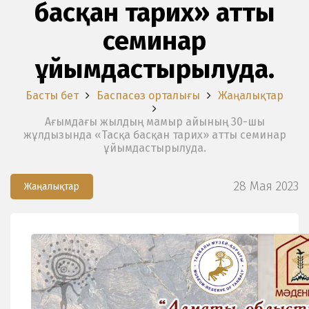
басқан тарих» атты
семинар
ұйымдастырылуда.
Басты бет
Баспасөз орталығы
Жаңалықтар
Ағымдағы жылдың мамыр айының 30-шы
жұлдызында «Тасқа басқан тарих» атты семинар
ұйымдастырылуда.
28 Мая 2023
Жаңалықтар