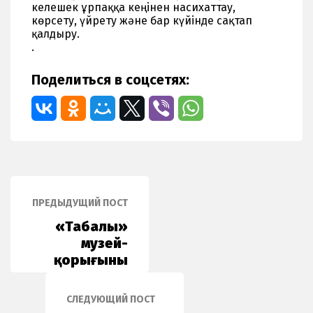
келешек ұрпаққа кеңінен насихаттау,
көрсету, үйрету және бар күйінде сақтап
қалдыру.
.
Поделиться в соцсетях:
ПРЕДЫДУЩИЙ ПОСТ
«Таңбалы»
музей-
қорығының
ғылыми
-зерттеу
СЛЕДУЮЩИЙ ПОСТ
бөлімінің