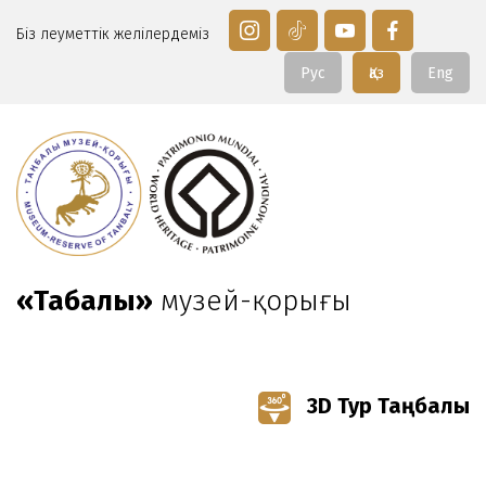
Біз әлеуметтік желілердеміз
Рус
Қаз
Eng
«Таңбалы»
музей-қорығы
3D Тур Таңбалы