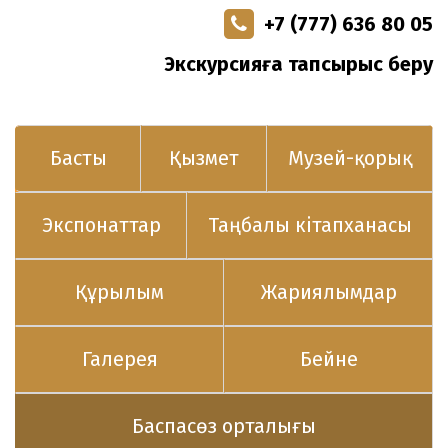
+7 (777) 636 80 05
Экскурсияға тапсырыс беру
Басты
Қызмет
Музей-қорық
Экспонаттар
Таңбалы кітапханасы
Құрылым
Жариялымдар
Галерея
Бейне
Баспасөз орталығы