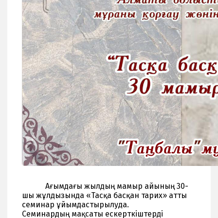
Ағымдағы жылдың мамыр айының 30-
шы жұлдызында «Тасқа басқан тарих» атты
семинар ұйымдастырылуда.
Семинардың мақсаты ескерткіштерді