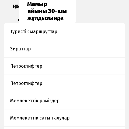
Мамыр
қызметкерлері
айының 30-шы
жартас
жұлдызында
суреттеріне
Алматы
мониторинг
облыстық
Туристік маршруттар
жұмыстары
тарихи-
жүргізілді.
мәдени
Зираттар
мұраларды
қорғау
орталығымен
Петроглифтер
бірлесіп
«Тасқа
Петроглифтер
басқан
тарих» атты
семинар
Мемлекеттік рәміздер
ұйымдастырылды.
Мемлекеттік сатып алулар