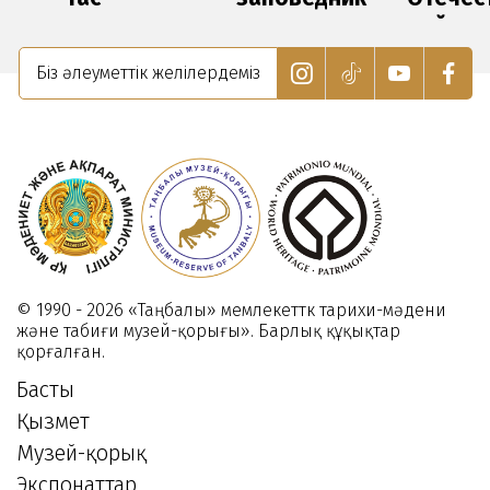
9
тағылымы»
музея
войны
арта
организованная
«Танбалы»
и
019
Біз әлеуметтік желілердеміз
районным
7
09
отделом
мая-
Января
образования.
Дню
2020
защитн
14
Отечес
Мая
2022
08
Мая
2025
© 1990 - 2026 «Таңбалы» мемлекеттк тарихи-мәдени
және табиғи музей-қорығы». Барлық құқықтар
қорғалған.
Басты
Қызмет
Музей-қорық
Экспонаттар