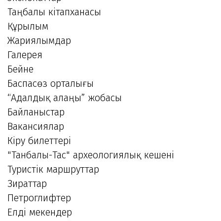
Таңбалы кітапханасы
Құрылым
Жариялымдар
Галерея
Бейне
Баспасөз орталығы
“Адалдық алаңы” жобасы
Байланыстар
Вакансиялар
Кіру билеттері
"Танбалы-Тас" археологиялық кешені
Туристік маршруттар
Зираттар
Петроглифтер
Елді мекендер