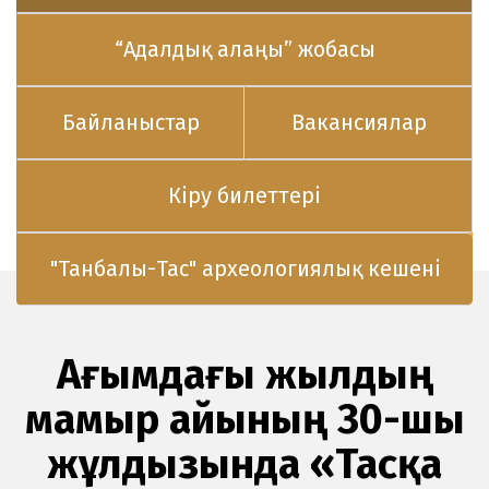
“Адалдық алаңы” жобасы
Байланыстар
Вакансиялар
Кіру билеттері
"Танбалы-Тас" археологиялық кешені
Ағымдағы жылдың
мамыр айының 30-шы
жұлдызында «Тасқа