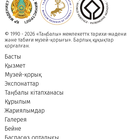
© 1990 - 2026 «Таңбалы» мемлекеттк тарихи-мәдени
және табиғи музей-қорығы». Барлық құқықтар
қорғалған.
Басты
Қызмет
Музей-қорық
Экспонаттар
Таңбалы кітапханасы
Құрылым
Жариялымдар
Галерея
Бейне
Баспасөз орталығы