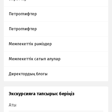
Петроглифтер
Петроглифтер
Мемлекеттік рәміздер
Мемлекеттік сатып алулар
Директордың блогы
Экскурсияға тапсырыс беріңіз