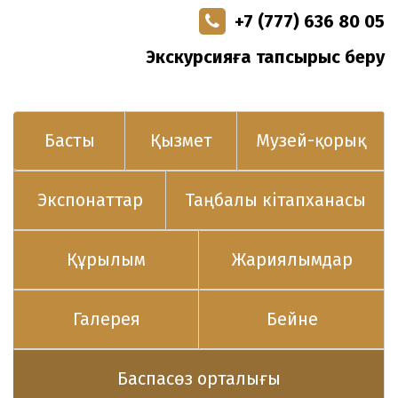
+7 (777) 636 80 05
Экскурсияға тапсырыс беру
Басты
Қызмет
Музей-қорық
Экспонаттар
Таңбалы кітапханасы
Құрылым
Жариялымдар
Галерея
Бейне
Баспасөз орталығы