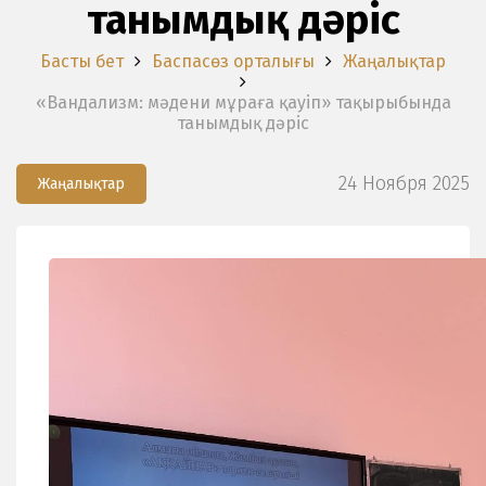
танымдық дәріс
Басты бет
Баспасөз орталығы
Жаңалықтар
«Вандализм: мәдени мұраға қауіп» тақырыбында
танымдық дәріс
24 Ноября 2025
Жаңалықтар