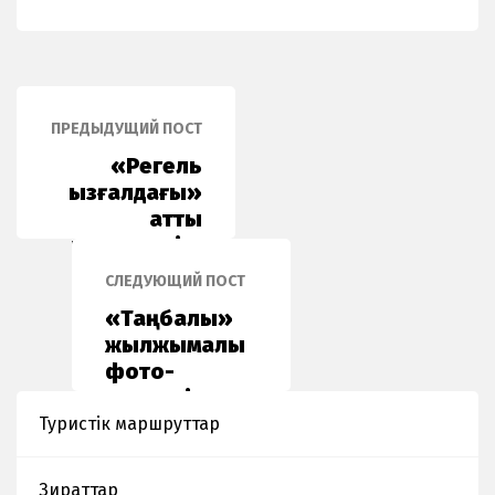
ПРЕДЫДУЩИЙ ПОСТ
«Регель
қызғалдағы»
атты
танымдық іс-
шара
СЛЕДУЮЩИЙ ПОСТ
«Таңбалы»
жылжымалы
фото-
көрмесі
Үңгіртас
Туристік маршруттар
мектебінде
Зираттар