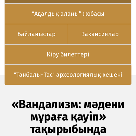
“Адалдық алаңы” жобасы
Байланыстар
Вакансиялар
Кіру билеттері
"Танбалы-Тас" археологиялық кешені
«Вандализм: мәдени
мұраға қауіп»
тақырыбында