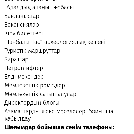
“Адалдық алаңы” жобасы
Байланыстар
Вакансиялар
Кіру билеттері
"Танбалы-Тас" археологиялық кешені
Туристік маршруттар
Зираттар
Петроглифтер
Елді мекендер
Мемлекеттік рәміздер
Мемлекеттік сатып алулар
Директордың блогы
Азаматтарды жеке мәселелері бойынша
қабылдау
Шағымдар бойынша сенім телефоны: