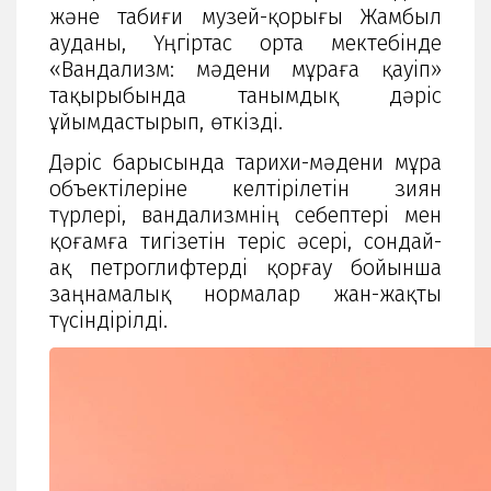
және табиғи музей-қорығы Жамбыл
ауданы, Үңгіртас орта мектебінде
«Вандализм: мәдени мұраға қауіп»
тақырыбында танымдық дәріс
ұйымдастырып, өткізді.
Дәріс барысында тарихи-мәдени мұра
объектілеріне келтірілетін зиян
түрлері, вандализмнің себептері мен
қоғамға тигізетін теріс әсері, сондай-
ақ петроглифтерді қорғау бойынша
заңнамалық нормалар жан-жақты
түсіндірілді.