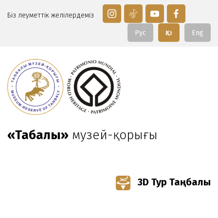
Біз әлеуметтік желілердеміз
Рус
Қаз
Eng
«Таңбалы»
музей-қорығы
3D Тур Таңбалы