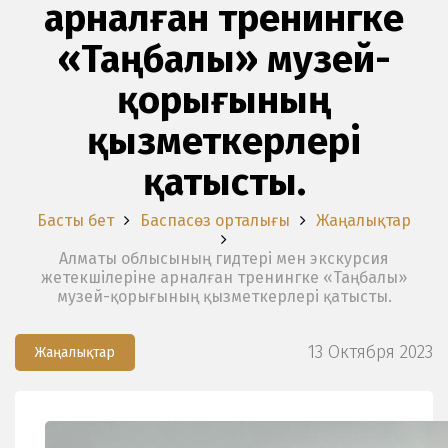
арналған тренингке
«Таңбалы» музей-
қорығының
қызметкерлері
қатысты.
Басты бет
Баспасөз орталығы
Жаңалықтар
Алматы облысының гидтері мен экскурсия
жетекшілеріне арналған тренингке «Таңбалы»
музей-қорығының қызметкерлері қатысты.
13 Октября 2023
Жаңалықтар