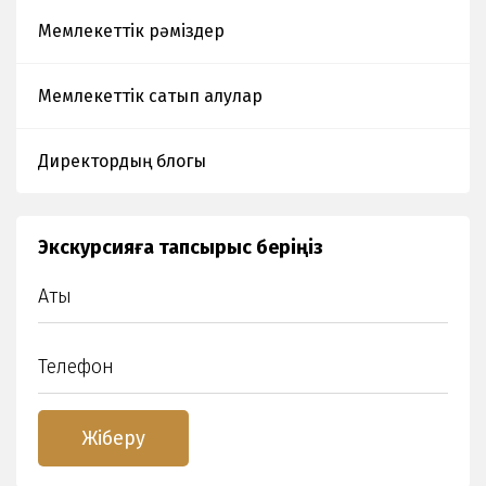
Мемлекеттік рәміздер
Мемлекеттік сатып алулар
Директордың блогы
Экскурсияға тапсырыс беріңіз