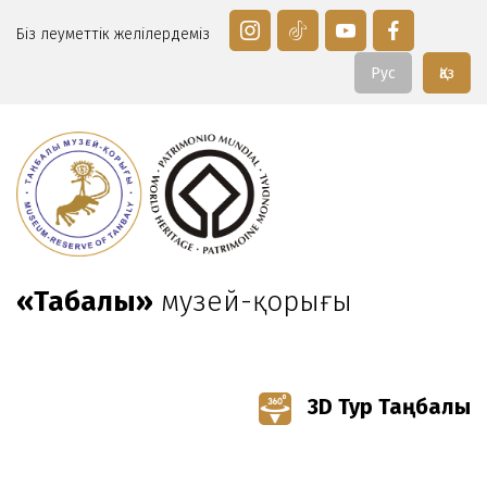
Біз әлеуметтік желілердеміз
Рус
Қаз
«Таңбалы»
музей-қорығы
3D Тур Таңбалы