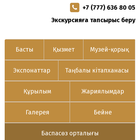
+7 (777) 636 80 05
Экскурсияға тапсырыс беру
Басты
Қызмет
Музей-қорық
Экспонаттар
Таңбалы кітапханасы
Құрылым
Жариялымдар
Галерея
Бейне
Баспасөз орталығы