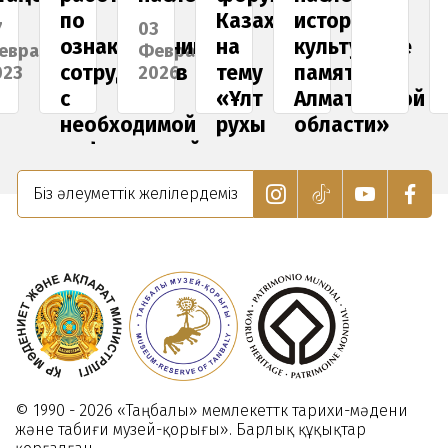
по
Казахстана
историко-
7
03
ознакомлению
на
культурные
евраля
Февраля
сотрудников
тему
памятники
023
2026
с
«Ұлт
Алматинской
необходимой
рухы
области»
информацией
-
27
по
ұрпақ
Декабря
Біз әлеуметтік желілердеміз
мерам
мұраты
2024
профилактики
28
коррупции.
Мая
2022
31
Мая
2022
© 1990 - 2026 «Таңбалы» мемлекеттк тарихи-мәдени
және табиғи музей-қорығы». Барлық құқықтар