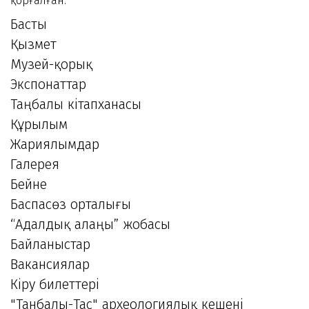
қорғалған.
Басты
Қызмет
Музей-қорық
Экспонаттар
Таңбалы кітапханасы
Құрылым
Жариялымдар
Галерея
Бейне
Баспасөз орталығы
“Адалдық алаңы” жобасы
Байланыстар
Вакансиялар
Кіру билеттері
"Танбалы-Тас" археологиялық кешені