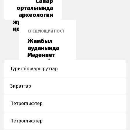
Cапар
орталығында
археология
жұмыстарының
қорытынды есебі
СЛЕДУЮЩИЙ ПОСТ
атты жиын-
Жамбыл
кеңесі өтті
ауданында
Мәдениет
күндері
өткізілді.
Туристік маршруттар
Зираттар
Петроглифтер
Петроглифтер