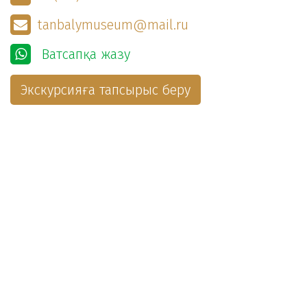
tanbalymuseum@mail.ru
Ватсапқа жазу
Экскурсияға тапсырыс беру