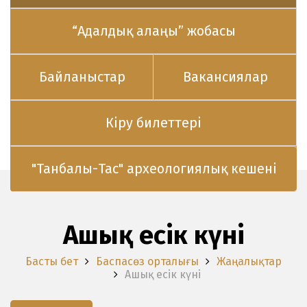
“Адалдық алаңы” жобасы
Байланыстар
Вакансиялар
Кіру билеттері
"Танбалы-Тас" археологиялық кешені
Ашық есік күні
Басты бет
Баспасөз орталығы
Жаңалықтар
Ашық есік күні