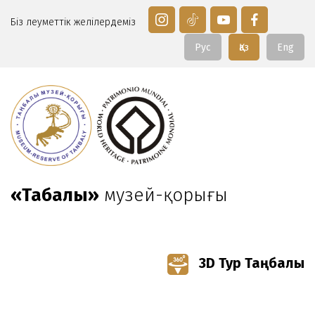
Біз әлеуметтік желілердеміз
Рус
Қаз
Eng
«Таңбалы»
музей-қорығы
3D Тур Таңбалы