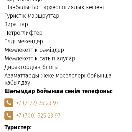
"Танбалы-Тас" археологиялық кешені
Туристік маршруттар
Зираттар
Петроглифтер
Елді мекендер
Мемлекеттік рәміздер
Мемлекеттік сатып алулар
Директордың блогы
Азаматтарды жеке мәселелері бойынша
қабылдау
Шағымдар бойынша сенім телефоны:
+7 (7172) 25 23 97
+7 (700) 525 23 97
Туристер: