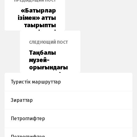
ПРЕДЫДУЩИЙ ПОСТ
«Батырлар
ізімен» атты
тақырыптық
дәріс өтті
СЛЕДУЮЩИЙ ПОСТ
Таңбалы
музей-
қорығындағы
петроглифтер
мен
Туристік маршруттар
археологиялық
ландшафттарға
Зираттар
мониторинг
жүргізу
Петроглифтер
Петроглифтер