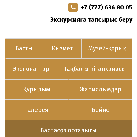
+7 (777) 636 80 05
Экскурсияға тапсырыс беру
Басты
Қызмет
Музей-қорық
Экспонаттар
Таңбалы кітапханасы
Құрылым
Жариялымдар
Галерея
Бейне
Баспасөз орталығы