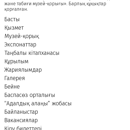
және табиғи музей-қорығы». Барлық құқықтар
қорғалған.
Басты
Қызмет
Музей-қорық
Экспонаттар
Таңбалы кітапханасы
Құрылым
Жариялымдар
Галерея
Бейне
Баспасөз орталығы
“Адалдық алаңы” жобасы
Байланыстар
Вакансиялар
Кіру билеттері