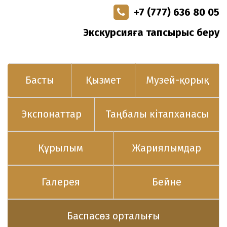
+7 (777) 636 80 05
Экскурсияға тапсырыс беру
Басты
Қызмет
Музей-қорық
Экспонаттар
Таңбалы кітапханасы
Құрылым
Жариялымдар
Галерея
Бейне
Баспасөз орталығы