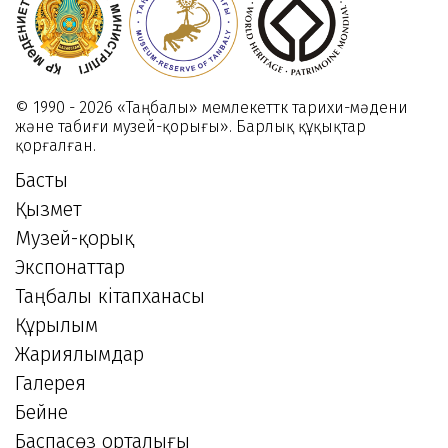
© 1990 - 2026 «Таңбалы» мемлекеттк тарихи-мәдени
және табиғи музей-қорығы». Барлық құқықтар
қорғалған.
Басты
Қызмет
Музей-қорық
Экспонаттар
Таңбалы кітапханасы
Құрылым
Жариялымдар
Галерея
Бейне
Баспасөз орталығы