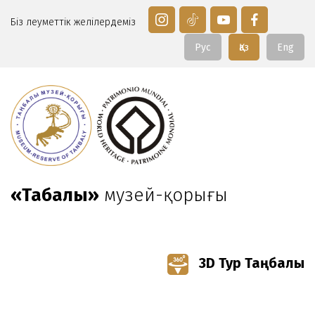
Біз әлеуметтік желілердеміз
Рус
Қаз
Eng
«Таңбалы»
музей-қорығы
3D Тур Таңбалы