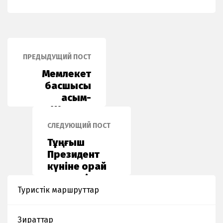
ПРЕДЫДУЩИЙ ПОСТ
Мемлекет
басшысы
Қасым-
Жомарт
Тоқаевтың
СЛЕДУЮЩИЙ ПОСТ
Қазақстан
Тұңғыш
халқына
Президент
Жолдауы
күніне орай
көшпелі
көрме
Туристік маршруттар
ұйымдастырылды.
Зираттар