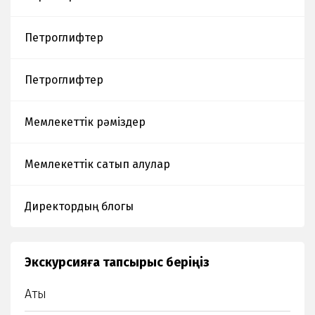
Петроглифтер
Петроглифтер
Мемлекеттік рәміздер
Мемлекеттік сатып алулар
Директордың блогы
Экскурсияға тапсырыс беріңіз