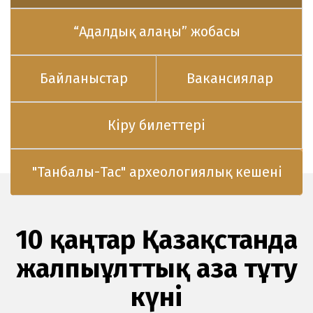
“Адалдық алаңы” жобасы
Байланыстар
Вакансиялар
Кіру билеттері
"Танбалы-Тас" археологиялық кешені
10 қаңтар Қазақстанда
жалпыұлттық аза тұту
күні