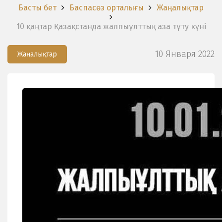
Басты бет
Баспасөз орталығы
Жаңалықтар
10 қаңтар Қазақстанда жалпыұлттық аза тұту күні
10 Января 2022
Жаңалықтар