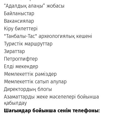
“Адалдық алаңы” жобасы
Байланыстар
Вакансиялар
Кіру билеттері
"Танбалы-Тас" археологиялық кешені
Туристік маршруттар
Зираттар
Петроглифтер
Елді мекендер
Мемлекеттік рәміздер
Мемлекеттік сатып алулар
Директордың блогы
Азаматтарды жеке мәселелері бойынша
қабылдау
Шағымдар бойынша сенім телефоны: