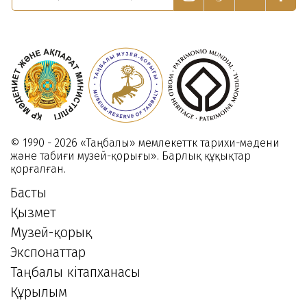
2021
© 1990 - 2026 «Таңбалы» мемлекеттк тарихи-мәдени
және табиғи музей-қорығы». Барлық құқықтар
қорғалған.
Басты
Қызмет
Музей-қорық
Экспонаттар
Таңбалы кітапханасы
Құрылым