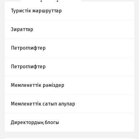
дәріс өтті
Туристік маршруттар
Зираттар
Петроглифтер
Петроглифтер
Мемлекеттік рәміздер
Мемлекеттік сатып алулар
Директордың блогы