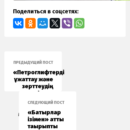
Поделиться в соцсетях:
ПРЕДЫДУЩИЙ ПОСТ
«Петроглифтерді
құжаттау және
зерттеудің
цифрлық
әдістері»
СЛЕДУЮЩИЙ ПОСТ
далалық
«Батырлар
мектебі өтті
ізімен» атты
тақырыптық