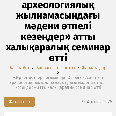
археологиялық
жылнамасындағы
мәдени өтпелі
кезеңдер» атты
халықаралық семинар
өтті
Басты бет
Баспасөз орталығы
Жаңалықтар
«Өркениеттер тоғысында: Орталық Азияның
археологиялық жылнамасындағы мәдени өтпелі
кезеңдер» атты халықаралық семинар өтті
25 Апреля 2026
Жаңалықтар