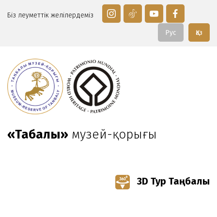
Біз әлеуметтік желілердеміз
Рус
Қаз
«Таңбалы»
музей-қорығы
3D Тур Таңбалы