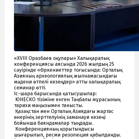
«XVIII Оразбаев оқулары» Халықаралық
конференциясы аясында 2026 жылдың 25
сәуірінде «Өркениеттер тоғысында: Орталық
Азияның археологиялық жылнамасындағы
мәдени өтпелі кезеңдер» атты халықаралық
семинар өтті.
Іс-шара барысында қатысушылар:
ЮНЕСКО тізіміне енген Таңбалы мұрасының
тарихи маңызымен танысты.
Қазақстан мен Орталық Азиядағы жартас
өнерінің зерттелуінің заманауи кезеңі
бойынша баяндамалар тыңдады.
Конференцияның қорытындысы
шығарылып, ресми резолюция қабылданды.