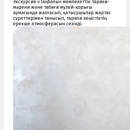
Экскурсия «Таңбалы» мемлекеттік тарихи-
мәдени және табиғи музей-қорығы
аумағында жалғасып, қатысушылар жартас
суреттерімен танысып, тарихи кеңістіктің
ерекше атмосферасын сезінді.