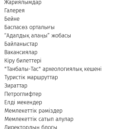
Жариялымдар
Галерея
Бейне
Баспасөз орталығы
“Адалдық алаңы” жобасы
Байланыстар
Вакансиялар
Кіру билеттері
"Танбалы-Тас" археологиялық кешені
Туристік маршруттар
Зираттар
Петроглифтер
Елді мекендер
Мемлекеттік рәміздер
Мемлекеттік сатып алулар
Директордың блогы