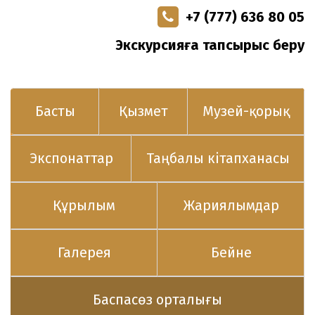
+7 (777) 636 80 05
Экскурсияға тапсырыс беру
Басты
Қызмет
Музей-қорық
Экспонаттар
Таңбалы кітапханасы
Құрылым
Жариялымдар
Галерея
Бейне
Баспасөз орталығы