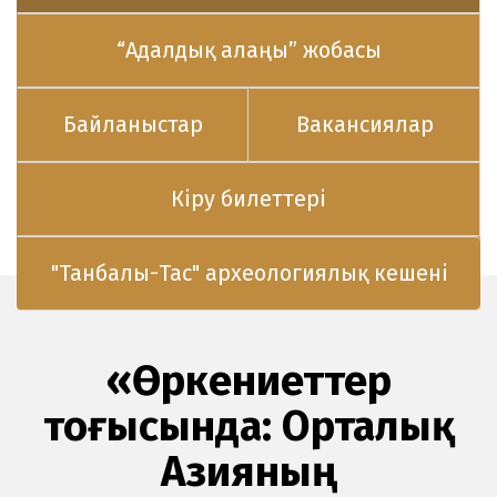
“Адалдық алаңы” жобасы
Байланыстар
Вакансиялар
Кіру билеттері
"Танбалы-Тас" археологиялық кешені
«Өркениеттер
тоғысында: Орталық
Азияның