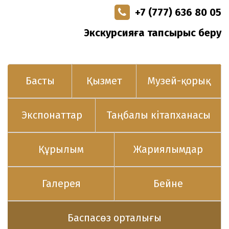
+7 (777) 636 80 05
Экскурсияға тапсырыс беру
Басты
Қызмет
Музей-қорық
Экспонаттар
Таңбалы кітапханасы
Құрылым
Жариялымдар
Галерея
Бейне
Баспасөз орталығы