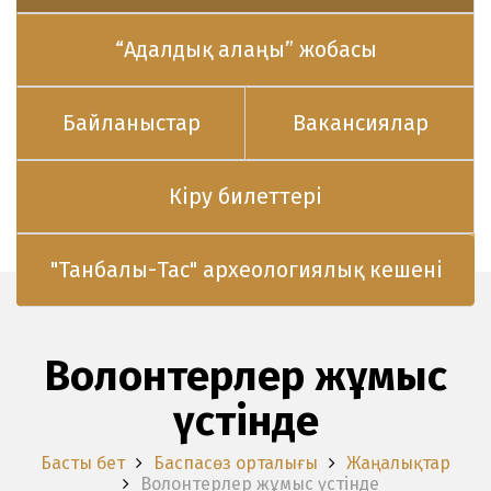
“Адалдық алаңы” жобасы
Байланыстар
Вакансиялар
Кіру билеттері
"Танбалы-Тас" археологиялық кешені
Волонтерлер жұмыс
үстінде
Басты бет
Баспасөз орталығы
Жаңалықтар
Волонтерлер жұмыс үстінде