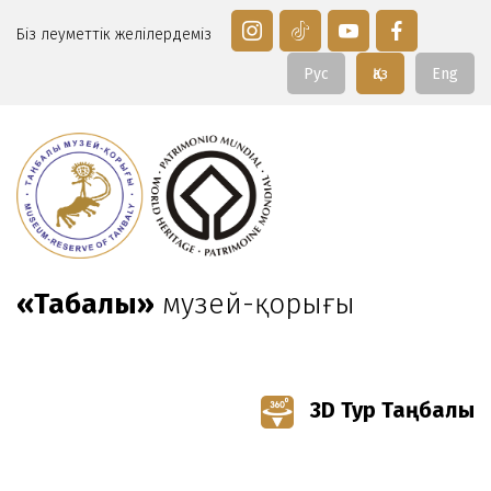
Біз әлеуметтік желілердеміз
Рус
Қаз
Eng
«Таңбалы»
музей-қорығы
3D Тур Таңбалы