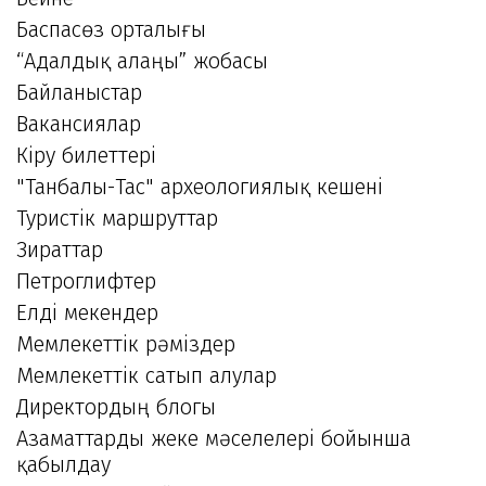
Баспасөз орталығы
“Адалдық алаңы” жобасы
Байланыстар
Вакансиялар
Кіру билеттері
"Танбалы-Тас" археологиялық кешені
Туристік маршруттар
Зираттар
Петроглифтер
Елді мекендер
Мемлекеттік рәміздер
Мемлекеттік сатып алулар
Директордың блогы
Азаматтарды жеке мәселелері бойынша
қабылдау