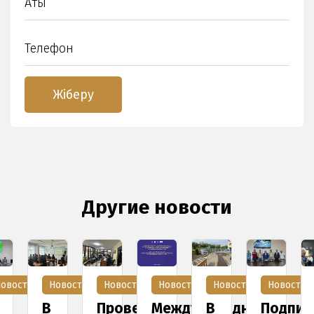
Другие новости
овости
Новости
Новости
Новости
Новости
Новости
Проведено
Международная
В
Подписан
В