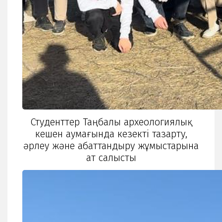
Студенттер Таңбалы археологиялық
кешен аумағында кезекті тазарту,
әрлеу және абаттандыру жұмыстарына
ат салысты