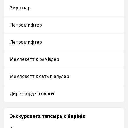
мемлекеттік
Зираттар
тарихи-
мәдени және
табиғи
Петроглифтер
музей-қорығы
көрме
Петроглифтер
ұйымдастырды
Мемлекеттік рәміздер
Мемлекеттік сатып алулар
Директордың блогы
Экскурсияға тапсырыс беріңіз