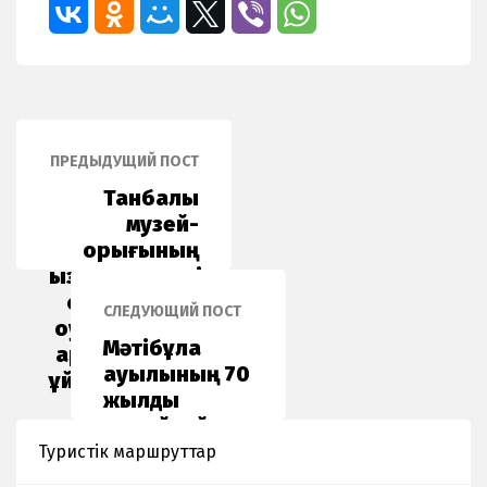
ПРЕДЫДУЩИЙ ПОСТ
Танбалы
музей-
қорығының
қызметкерлері
орта мектеп
СЛЕДУЮЩИЙ ПОСТ
оқушыларына
Мәтібұлақ
арнайы дәріс
ауылының 70
ұйымдастырды
жылдық
мерейтойы
қарсаңында
Туристік маршруттар
Таңбалы