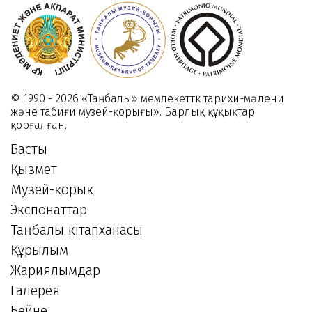
растит
2025
мира»
24
Апреля
2025
© 1990 - 2026 «Таңбалы» мемлекеттк тарихи-мәдени
және табиғи музей-қорығы». Барлық құқықтар
қорғалған.
Басты
Қызмет
Музей-қорық
Экспонаттар
Таңбалы кітапханасы
Құрылым
Жариялымдар
Галерея
Бейне