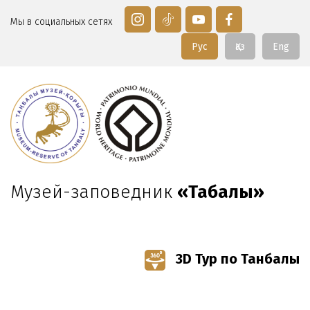
Мы в социальных сетях
Рус
Қаз
Eng
Музей-заповедник
«Таңбалы»
3D Тур по Танбалы