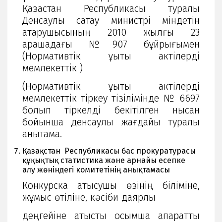
Қазақстан Республикасы туралы
Денсаулық сақтау министрі міндетін
атқарушысының 2010 жылғы 23
қарашадағы №907 бұйрығымен
(Нормативтік құқықтық актілерді
мемлекеттік )
(Нормативтік құқықтық актілерді
мемлекеттік тіркеу тізілімінде № 6697
болып тіркелді бекітілген нысан
бойынша денсаулық жағдайы туралы
анықтама.
Қазақстан Республикасы бас прокуратурасы
құқықтық статистика және арнайы есепке
алу жөніндегі комитетінің анықтамасы
Конкурска қатысушы өзінің біліміне,
жұмыс өтіліне, кәсіби даярлық
деңгейіне қатысты қосымша ақпаратты