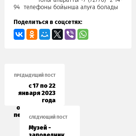
94 телефоны бойынша алуға болады
Поделиться в соцсетях:
ПРЕДЫДУЩИЙ ПОСТ
с 17 по 22
января 2023
года
организовал
передвижную
СЛЕДУЮЩИЙ ПОСТ
выставку в
Музей -
«Музее
заповедник