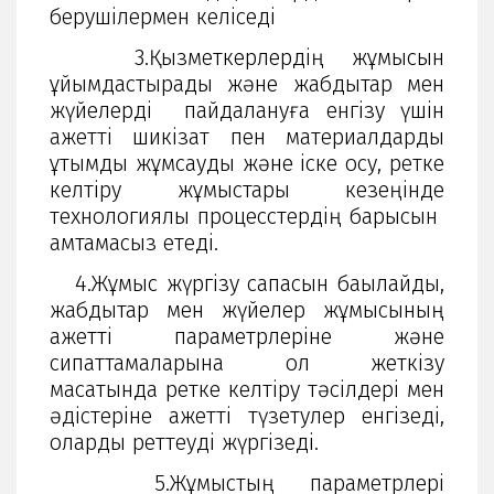
берушілермен келіседі
3.Қызметкерлердің жұмысын
ұйымдастырады және жабдықтар мен
жүйелерді пайдалануға енгізу үшін
қажетті шикізат пен материалдарды
ұтымды жұмсауды және іске қосу, ретке
келтіру жұмыстары кезеңінде
технологиялық процесстердің барысын
қамтамасыз етеді.
4.Жұмыс жүргізу сапасын бақылайды,
жабдықтар мен жүйелер жұмысының
қажетті параметрлеріне және
сипаттамаларына қол жеткізу
мақсатында ретке келтіру тәсілдері мен
әдістеріне қажетті түзетулер енгізеді,
оларды реттеуді жүргізеді.
5.Жұмыстың параметрлері