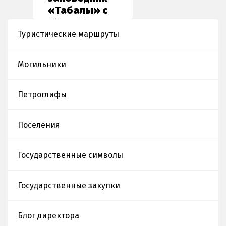
Алматы»
«Таңбалы» с
24 по 29
января 2023
Туристические маршруты
года
организовал
Могильники
передвижную
выставку
Петроглифы
Поселения
Государственные символы
Государственные закупки
Блог директора