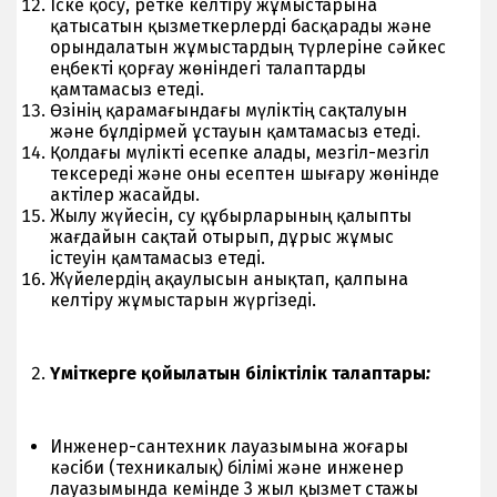
Іске қосу, ретке келтіру жұмыстарына
қатысатын қызметкерлерді басқарады және
орындалатын жұмыстардың түрлеріне сәйкес
еңбекті қорғау жөніндегі талаптарды
қамтамасыз етеді.
Өзінің қарамағындағы мүліктің сақталуын
және бұлдірмей ұстауын қамтамасыз етеді.
Қолдағы мүлікті есепке алады, мезгіл-мезгіл
тексереді және оны есептен шығару жөнінде
актілер жасайды.
Жылу жүйесін, су құбырларының қалыпты
жағдайын сақтай отырып, дұрыс жұмыс
істеуін қамтамасыз етеді.
Жүйелердің ақаулысын анықтап, қалпына
келтіру жұмыстарын жүргізеді.
Үміткерге қойылатын біліктілік талаптары
:
Инженер-сантехник лауазымына жоғары
кәсіби (техникалық) білімі және инженер
лауазымында кемінде 3 жыл қызмет стажы