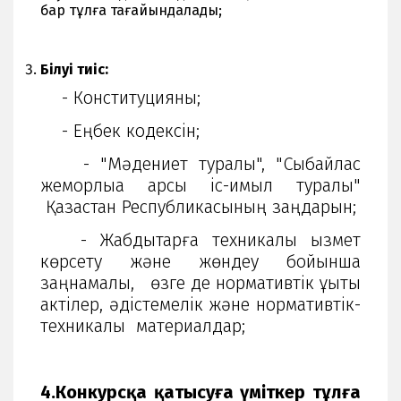
бар тұлға тағайындалады;
Білуі тиіс:
- Конституцияны;
- Еңбек кодексін;
- "Мәдениет туралы", "Сыбайлас
жемқорлыққа қарсы іс-қимыл туралы"
Қазақстан Республикасының заңдарын;
- Жабдықтарға техникалық қызмет
көрсету және жөндеу бойынша
заңнамалық, өзге де нормативтік құқықтық
актілер, әдістемелік және нормативтік-
техникалық материалдар;
4.Конкурсқа қатысуға үміткер тұлға