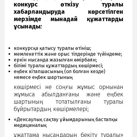
конкурс өткізу туралы
хабарландыруда көрсетілген
мерзімде мынадай құжаттарды
ұсынады
:
конкурсқа қатысу туралы өтініш;
мемлекеттік және орыс тілдерінде түйіндеме;
еркін нысанда жазылған өмірбаян;
білімі туралы құжаттардың көшірмесі;
еңбек кітапшасының (ол болған кезде)
немесе еңбек шартының
көшірмесі не соңғы жұмыс орнынан
жұмысқа қабылданғаны және еңбек
шартының тоқтатылғаны туралы
бұйрықтардың көшірмелері;
«Денсаулық сақтау ұйымдарының бастапқы
медициналық
құжаттама нысандарын бекіту туралы»