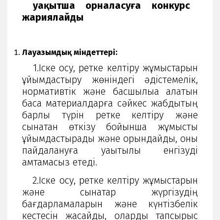
уақытша орналасуға конкурс
жариялайды
Лауазымдық міндеттері:
1.Іске қосу, ретке келтіру жұмыстарын
ұйымдастыру жөніндегі әдістемелік,
нормативтік және басшылыққа алатын
басқа материалдарға сәйкес жабдықтың
барлық түрін ретке келтіру және
сынақтан өткізу бойынша жұмысты
ұйымдастырады және орындайды, оны
пайдалануға уақытылы енгізуді
қамтамасыз етеді.
2.Іске қосу, ретке келтіру жұмыстарын
және сынақтар жүргізудің
бағдарламаларын және күнтізбелік
кестесін жасайды, оларды тапсырыс