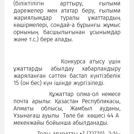
(біліктілігін арттыру, ғылыми
дәрежелер мен атақтар беру, ғылыми
жариялымдар туралы құжаттардың
көшірмелері, сондай-ақ бұрынғы жұмыс
орнының басшылығынан ұсынымдар
және т.с.) бере алады.
Конкурсқа қатысу үшін
құжаттарды қабылдау хабарландыру
жаряланған сәттен бастап күнтізбелік
15 (он бес) күн ішінде жүргізіледі.
Құжаттар қолма-қол немесе
почта арқылы: Қазақстан Республикасы,
Алматы облысы, Жамбыл ауданы,
Ұзынағаш ауылы Төле би көшесі 44 А
мекенжайы бойынша қабылданады.
Толық ақпаратты +7 (72770) 2-14-