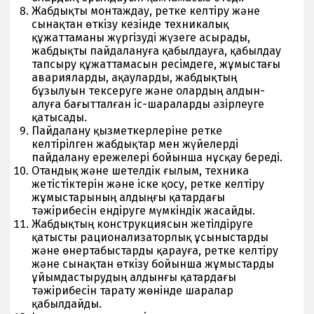
Жабдықты монтаждау, ретке келтіру және
сынақтан өткізу кезінде техникалық
құжаттаманы жүргізуді жүзеге асырады,
жабдықты пайдалануға қабылдауға, қабылдау
тапсыру құжаттамасын ресімдеге, жұмыстағы
аварияларды, ақауларды, жабдықтың
бұзылуын тексеруге және олардың алдын-
алуға бағытталған іс-шараларды әзірлеуге
қатысады.
Пайдалану қызметкерлеріне ретке
келтірілген жабдықтар мен жүйелерді
пайдалану ережелері бойынша нұсқау береді.
Отандық және шетелдік ғылым, техника
жетістіктерін және іске қосу, ретке келтіру
жұмыстарының алдыңғы қатардағы
тәжірибесін ендіруге мүмкіндік жасайды.
Жабдықтың конструкциясын жетілдіруге
қатысты рационализаторлық ұсыныстарды
және өнертабыстарды қарауға, ретке келтіру
және сынақтан өткізу бойынша жұмыстарды
ұйымдастырудың алдынғы қатардағы
тәжірибесін тарату жөнінде шаралар
қабылдайды.