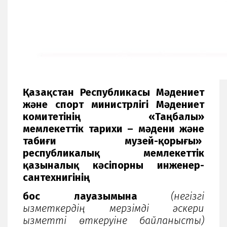
Қазақстан Республикасы Мәдениет
және спорт министрлігі Мәдениет
комитетінің «Таңбалы»
мемлекеттік тарихи – мәдени және
табиғи музей-қорығы»
республикалық мемлекеттік
қазыналық кәсіпорны инженер-
сантехнигінің
бос лауазымына
(негізгі
қызметкердің мерзімді әскери
қызметті өткеруіне байланысты)