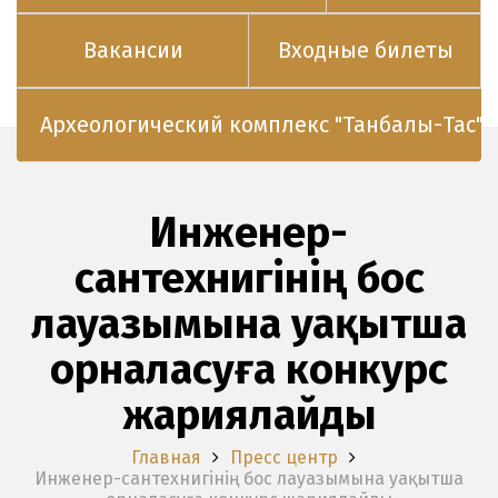
Вакансии
Входные билеты
Археологический комплекс "Танбалы-Тас"
Инженер-
сантехнигінің бос
лауазымына уақытша
орналасуға конкурс
жариялайды
Главная
Пресс центр
Инженер-сантехнигінің бос лауазымына уақытша