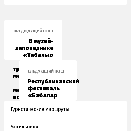
ПРЕДЫДУЩИЙ ПОСТ
В музей-
заповеднике
«Таңбалы»
прошла
традиционная
СЛЕДУЮЩИЙ ПОСТ
международная
Республиканский
научно-
фестиваль
методическая
«Бабалар
конференция
мұрасы» и
«XIV
научно-
Туристические маршруты
Оразбаевские
практическая
чтения»
конференция
Могильники
«Кенесары