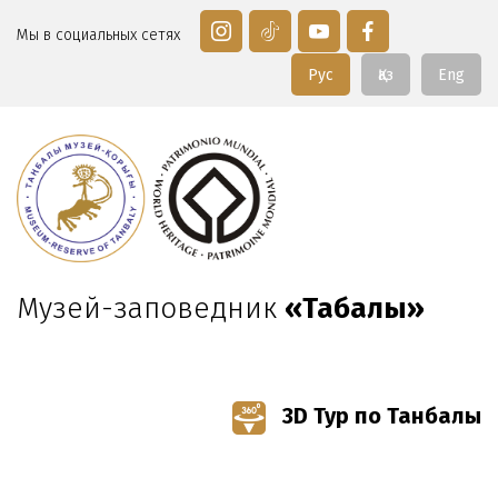
Мы в социальных сетях
Рус
Қаз
Eng
Музей-заповедник
«Таңбалы»
3D Тур по Танбалы