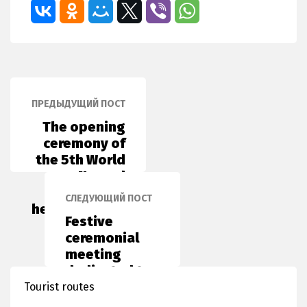
ПРЕДЫДУЩИЙ ПОСТ
The opening
ceremony of
the 5th World
Nomad
Games was
СЛЕДУЮЩИЙ ПОСТ
held in Astana
Festive
ceremonial
meeting
dedicated to
the
Tourist routes
Constitution