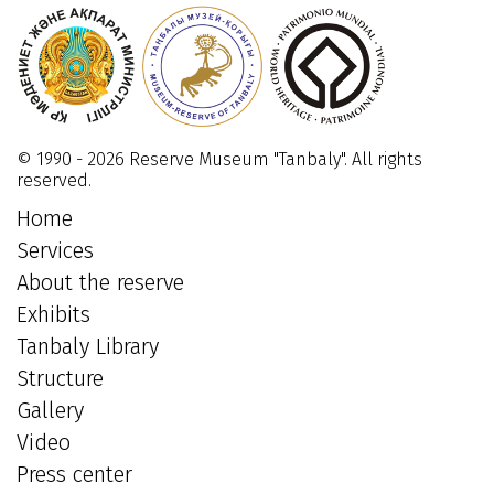
2018
01
Июля
2021
© 1990 - 2026 Reserve Museum "Tanbaly". All rights
reserved.
Home
Services
About the reserve
Exhibits
Tanbaly Library
Structure
Gallery
Video
Press center