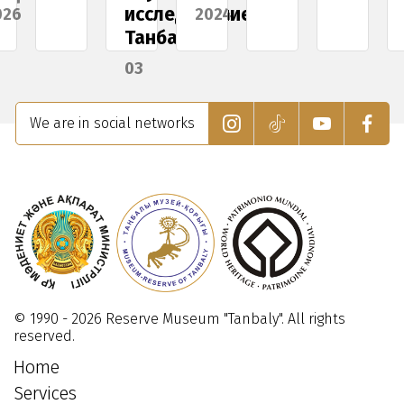
исследование
026
2024
Танбалы»
03
Ноября
2024
We are in social networks
© 1990 - 2026 Reserve Museum "Tanbaly". All rights
reserved.
Home
Services