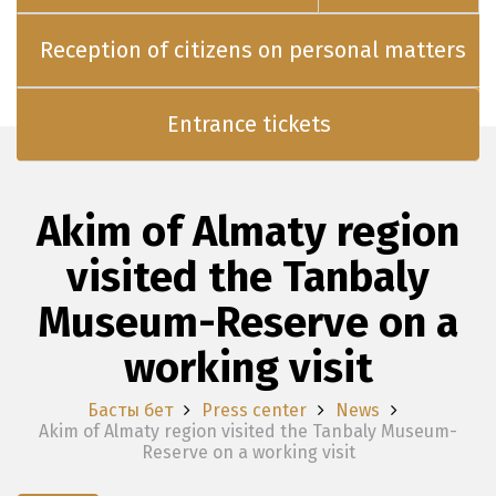
Reception of citizens on personal matters
Entrance tickets
Akim of Almaty region
visited the Tanbaly
Museum-Reserve on a
working visit
Басты бет
Press center
News
Akim of Almaty region visited the Tanbaly Museum-
Reserve on a working visit