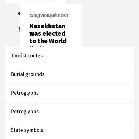
were
organized at
СЛЕДУЮЩИЙ ПОСТ
the Abai
Kazakhstan
gymnasium-
was elected
school in
to the World
order to
Heritage
popularize
Committee
Tourist routes
the historical
heritage of
the
Burial grounds
«Tanbaly»museum-
reserve.
Petroglyphs
Petroglyphs
State symbols