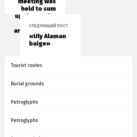
meeting was
held to sum
up the results
of
СЛЕДУЮЩИЙ ПОСТ
archaeological
«Uly Alaman
work
baige»
Tourist routes
Burial grounds
Petroglyphs
Petroglyphs