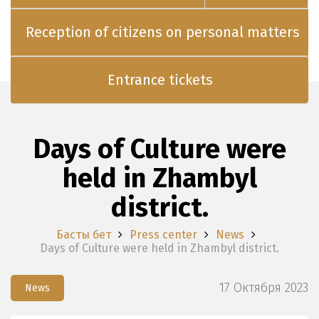
Reception of citizens on personal matters
Entrance tickets
Days of Culture were
held in Zhambyl
district.
Басты бет
Press center
News
Days of Culture were held in Zhambyl district.
17 Октября 2023
News