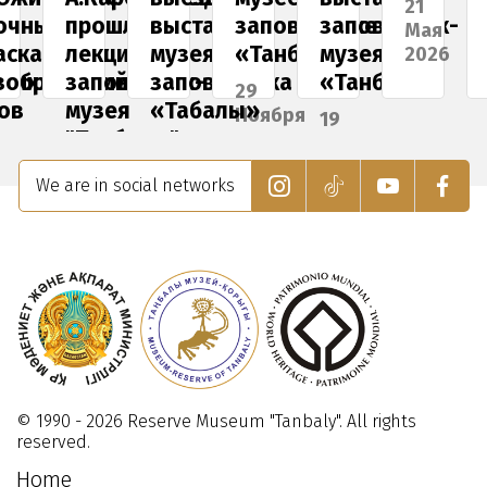
21
очных
прошла
выставка
заповеднике
заповедник-
Мая
аскальных
лекция
музея-
«Танбалы»
музея
2026
ких
зображений»
заповедник-
заповедника
«Танбалы»
29
ов
музея
«Таңбалы»
Ноября
19
амках
"Танбалы"
2025
Марта
27
кции
2019
Января
15
We are in social networks
Ночь
2026
Мая
2019
узее»
8
ая
026
© 1990 - 2026 Reserve Museum "Tanbaly". All rights
reserved.
Home