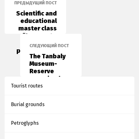
ПРЕДЫДУЩИЙ ПОСТ
Scientific and
educational
master class
“Journey to
the world of
СЛЕДУЮЩИЙ ПОСТ
petroglyphs”
The Tanbaly
Museum-
Reserve
organized a
traveling
Tourist routes
exhibition
Burial grounds
Petroglyphs