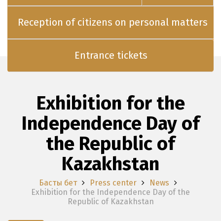
Reception of citizens on personal matters
Entrance tickets
Exhibition for the
Independence Day of
the Republic of
Kazakhstan
Басты бет
Press center
News
Exhibition for the Independence Day of the
Republic of Kazakhstan