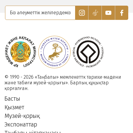
4
27
«KITF
вечер
ктября
Января
Біз әлеуметтік желілердеміз
-
024
2026
25
2023»
Сентябр
2025
19
Апреля
2023
© 1990 - 2026 «Таңбалы» мемлекеттк тарихи-мәдени
және табиғи музей-қорығы». Барлық құқықтар
қорғалған.
Басты
Қызмет
Музей-қорық
Экспонаттар
Таңбалы кітапханасы