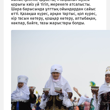
қорығы киіз үй тігіп, мерекеге атсалысты.
Шара барысында ұлттық ойындардан сайыс
өтті. Қазақша күрес, арқан тартыс, қол күрес,
кір тасын көтеру, қошқар көтеру, алтыбақан,
көкпар, бәйге, тазы жарыстары болды.