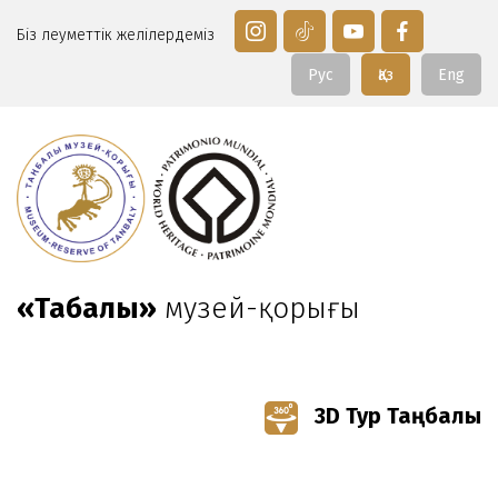
Біз әлеуметтік желілердеміз
Рус
Қаз
Eng
«Таңбалы»
музей-қорығы
3D Тур Таңбалы