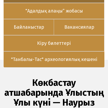
“Адалдық алаңы” жобасы
Байланыстар
Вакансиялар
Кіру билеттері
"Танбалы-Тас" археологиялық кешені
Көкбастау
атшабарында Ұлыстың
Ұлы күні — Наурыз