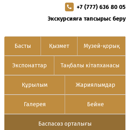
+7 (777) 636 80 05
Экскурсияға тапсырыс беру
Басты
Қызмет
Музей-қорық
Экспонаттар
Таңбалы кітапханасы
Құрылым
Жариялымдар
Галерея
Бейне
Баспасөз орталығы