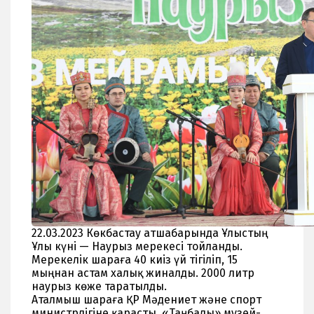
22.03.2023 Көкбастау атшабарында Ұлыстың
Ұлы күні — Наурыз мерекесі тойланды.
Мерекелік шараға 40 киіз үй тігіліп, 15
мыңнан астам халық жиналды. 2000 литр
наурыз көже таратылды.
Аталмыш шараға ҚР Мәдениет және спорт
министрлігіне қарасты, «Таңбалы» музей-