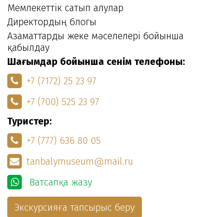
Мемлекеттік сатып алулар
Директордың блогы
Азаматтарды жеке мәселелері бойынша
қабылдау
Шағымдар бойынша сенім телефоны:
+7 (7172) 25 23 97
+7 (700) 525 23 97
Туристер:
+7 (777) 636 80 05
tanbalymuseum@mail.ru
Ватсапқа жазу
Экскурсияға тапсырыс беру