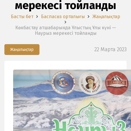
мерекесі тойланды
Басты бет
Баспасөз орталығы
Жаңалықтар
Көкбастау атшабарында Ұлыстың Ұлы күні —
Наурыз мерекесі тойланды
22 Марта 2023
Жаңалықтар