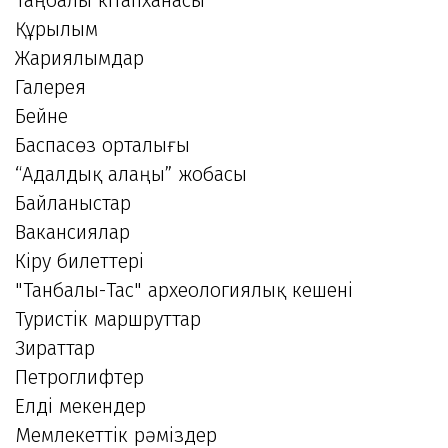
Құрылым
Жариялымдар
Галерея
Бейне
Баспасөз орталығы
“Адалдық алаңы” жобасы
Байланыстар
Вакансиялар
Кіру билеттері
"Танбалы-Тас" археологиялық кешені
Туристік маршруттар
Зираттар
Петроглифтер
Елді мекендер
Мемлекеттік рәміздер