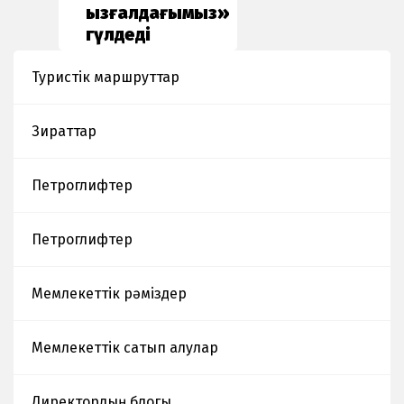
қызғалдағымыз»
гүлдеді
Туристік маршруттар
Зираттар
Петроглифтер
Петроглифтер
Мемлекеттік рәміздер
Мемлекеттік сатып алулар
Директордың блогы