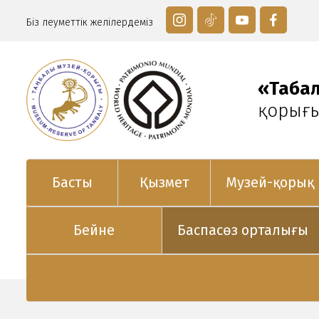
Біз әлеуметтік желілердеміз
«Таңба
қорығ
Басты
Қызмет
Музей-қорық
Бейне
Баспасөз орталығы