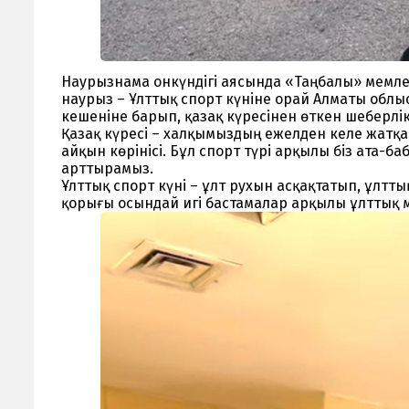
Наурызнама онкүндігі аясында «Таңбалы» мемле
наурыз – Ұлттық спорт күніне орай Алматы обл
кешеніне барып, қазақ күресінен өткен шеберлі
Қазақ күресі – халқымыздың ежелден келе жатқан
айқын көрінісі. Бұл спорт түрі арқылы біз ата-б
арттырамыз.
Ұлттық спорт күні – ұлт рухын асқақтатып, ұлт
қорығы осындай игі бастамалар арқылы ұлттық 