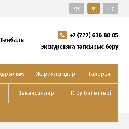
Рус
Қаз
Eng
+7 (777) 636 80 05
 Таңбалы
Экскурсияға тапсырыс беру
Құрылым
Жариялымдар
Галерея
Вакансиялар
Кіру билеттері