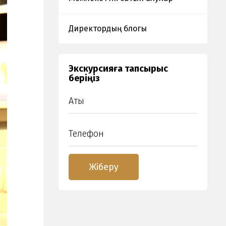
Директордың блогы
Экскурсияға тапсырыс
беріңіз