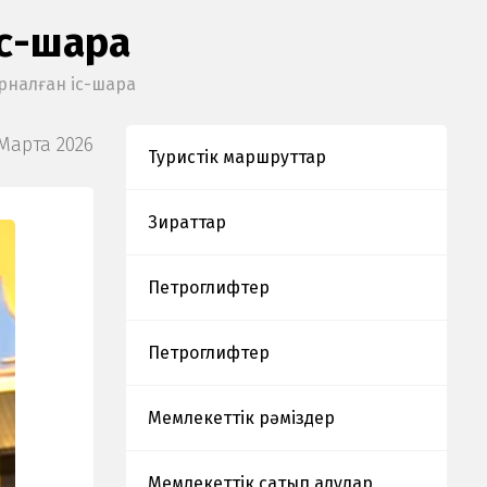
іс-шара
арналған іс-шара
Марта 2026
Туристік маршруттар
Зираттар
Петроглифтер
Петроглифтер
Мемлекеттік рәміздер
Мемлекеттік сатып алулар