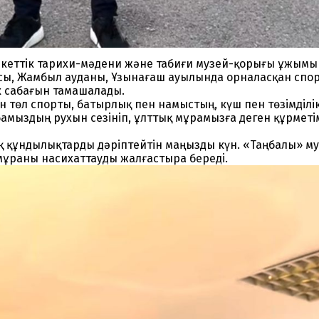
кеттік тарихи-мәдени және табиғи музей-қорығы ұжымы
ысы, Жамбыл ауданы, Ұзынағаш ауылында орналасқан спо
к сабағын тамашалады.
 төл спорты, батырлық пен намыстың, күш пен төзімділік
абамыздың рухын сезініп, ұлттық мұрамызға деген құрметім
тық құндылықтарды дәріптейтін маңызды күн. «Таңбалы» м
мұраны насихаттауды жалғастыра береді.