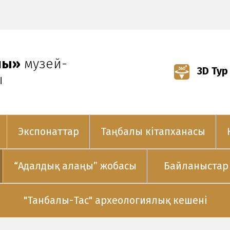
лы»
музей-
3D Тур
ы
Экспонаттар
Таңбалы кітапханасы
“Адалдық алаңы” жобасы
Байланыстар
"Танбалы-Тас" археологиялық кешені