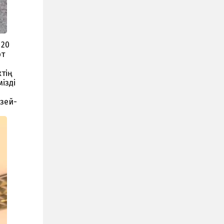
 20
рт
тің
ізді
узей-