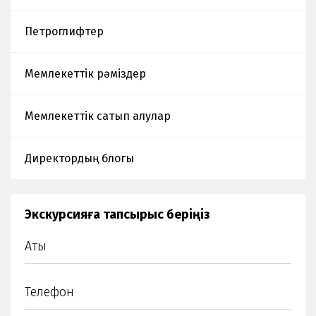
арнайы
барлау
Петроглифтер
жұмыстары
Мемлекеттік рәміздер
Мемлекеттік сатып алулар
Директордың блогы
Экскурсияға тапсырыс беріңіз