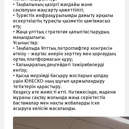
• Таңбалының қазіргі жағдайы және
сақталуын жақсарту қажеттілігі;
• Туристік инфрақұрылымды дамыту арқылы
ескерткіштің тұрақты қызметін қамтамасыз
ету;
• Жаңа ұлттық стратегия қалыптастырудың
маңыздылығы.
Ұсыныстар:
• Таңбалыда Ұлттық петроглифтер конгресін
өткізу – жартас өнерін зерттеу мен қорғаудың
ортақ платформасын құру;
• Халықаралық деңгейдегі тәжірибелерді
енгізу;
• Қысқа мерзімді басқару жоспарын қолдау
үшін ЮНЕСКО-ның шұғыл қаржыландыру
тетіктерін қарастыру.
Кездесу өте жемісті өтті. Нәтижесінде, мәдени
мұраны сақтау жолында жаңа серіктестік
бастамалар мен нақты жобаларды іске
асыруға келісім жасалынды.