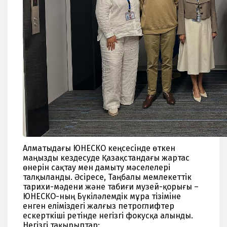
Алматыдағы ЮНЕСКО кеңсесінде өткен
маңызды кездесуде Қазақстандағы жартас
өнерін сақтау мен дамыту мәселелері
талқыланды. Әсіресе, Таңбалы мемлекеттік
тарихи-мәдени және табиғи музей-қорығы –
ЮНЕСКО-ның Бүкіләлемдік мұра тізіміне
енген еліміздегі жалғыз петроглифтер
ескерткіші ретінде негізгі фокусқа алынды.
Негізгі тақырыптар: