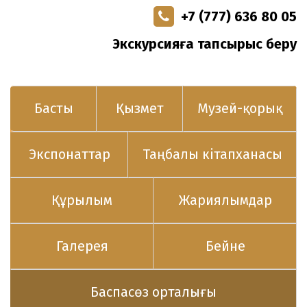
+7 (777) 636 80 05
Экскурсияға тапсырыс беру
Басты
Қызмет
Музей-қорық
Экспонаттар
Таңбалы кітапханасы
Құрылым
Жариялымдар
Галерея
Бейне
Баспасөз орталығы