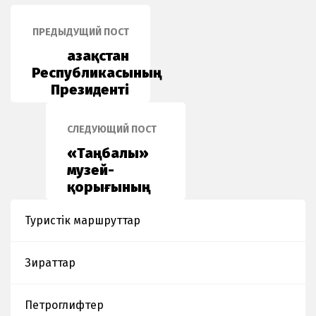
ПРЕДЫДУЩИЙ ПОСТ
Қазақстан
Республикасының
Президенті
Қасым-
Жомарт
СЛЕДУЮЩИЙ ПОСТ
Кемелұлы
«Таңбалы»
Тоқаевтың
музей-
Қазақстан
қорығының
халқына
ғылыми
арнаған
қызметкерлері
Туристік маршруттар
Жолдауы
аталған
қорық
Зираттар
аумағы
төңірегіне
жүргізген
Петроглифтер