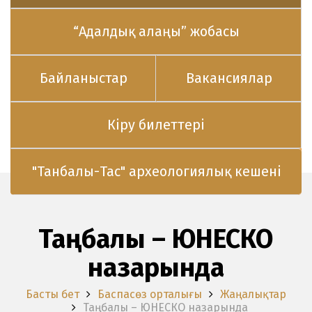
“Адалдық алаңы” жобасы
Байланыстар
Вакансиялар
Кіру билеттері
"Танбалы-Тас" археологиялық кешені
Таңбалы – ЮНЕСКО
назарында
Басты бет
Баспасөз орталығы
Жаңалықтар
Таңбалы – ЮНЕСКО назарында