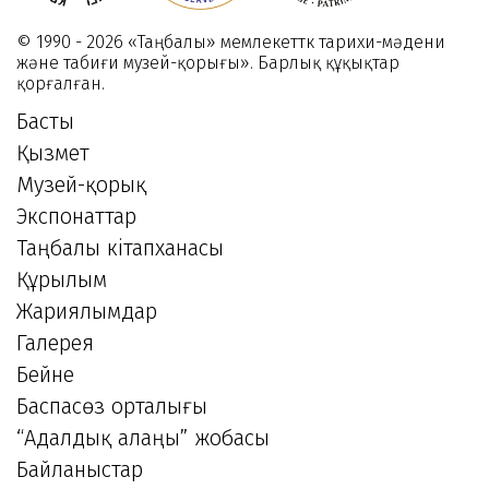
© 1990 - 2026 «Таңбалы» мемлекеттк тарихи-мәдени
және табиғи музей-қорығы». Барлық құқықтар
қорғалған.
Басты
Қызмет
Музей-қорық
Экспонаттар
Таңбалы кітапханасы
Құрылым
Жариялымдар
Галерея
Бейне
Баспасөз орталығы
“Адалдық алаңы” жобасы
Байланыстар