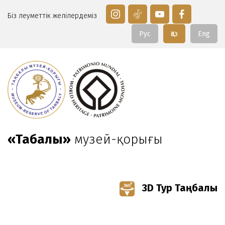
Біз әлеуметтік желілердеміз
Рус
Қаз
Eng
«Таңбалы»
музей-қорығы
3D Тур Таңбалы