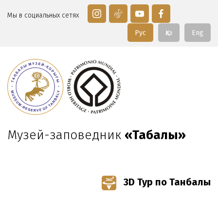
Мы в социальных сетях
Рус
Қаз
Eng
Музей-заповедник
«Таңбалы»
3D Тур по Танбалы