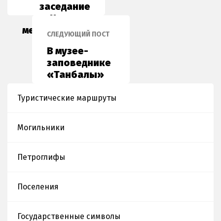
заседание
Научно-
методического
СЛЕДУЮЩИЙ ПОСТ
совета
В музее-
заповеднике
«Танбалы»
состоялось
культурно-
Туристические маршруты
познавательное
мероприятие
Могильники
«Оживление
ночных
наскальных
Петроглифы
изображений»
в рамках
Поселения
акции «Ночь
в музее»
Государственные символы