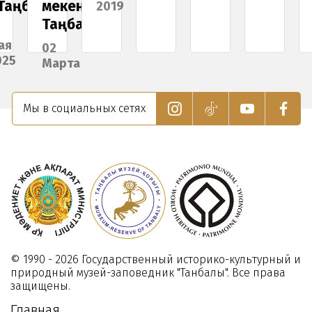
алы»
мекен
спор
2019
Таңбалы»
и
тури
02
Марта
24
2018
Нояб
2025
Мы в социальных сетях
© 1990 - 2026 Государственный историко-культурный и
природный музей-заповедник "Танбалы". Все права
защищены.
Главная