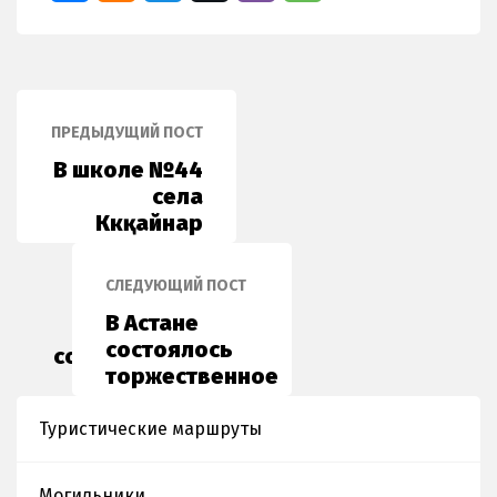
ПРЕДЫДУЩИЙ ПОСТ
В школе №44
села
Көкқайнар
состоялась
музейная
СЛЕДУЮЩИЙ ПОСТ
лекция на
В Астане
тему
состоялось
сохранения и
торжественное
охраны
открытие
памятников
выставки
Туристические маршруты
Таңбалы
«Таңбалы:
Код
Могильники