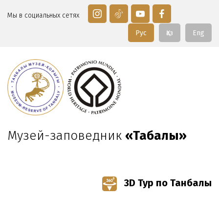
Мы в социальных сетях
Рус
Қаз
Eng
Музей-заповедник
«Таңбалы»
3D Тур по Танбалы