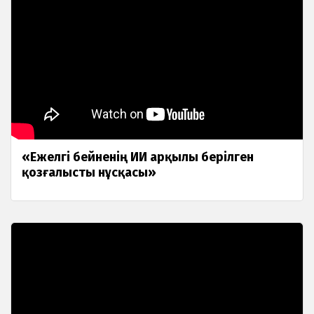
«Ежелгі бейненің ИИ арқылы берілген
қозғалысты нұсқасы»