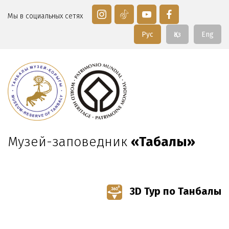
Мы в социальных сетях
Рус
Қаз
Eng
Музей-заповедник
«Таңбалы»
3D Тур по Танбалы